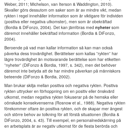
Weber, 2011; Michelson, van Iterson & Waddington, 2010).
Skvaller görs dessutom om saker som är av mindre vikt, medan
rykten i regel innehåller information som är viktigare för individen
(positiva eller negativa utkomster), men som är obekräftad
(Bordia & DiFonzo, 2004). Det kan jämföras med
nyheter
som
däremot innehåller bekräftad information (Bordia & DiFonzo,
2004).
Beroende på vad man kallar information så kan man också
påverka dess trovärdighet. Berättelser som kallas ”rykten” har
lägre trovärdighet än motsvarande berättelse som har etiketten
”nyheter” (DiFonzo & Bordia, 1997, s. 342), men det behöver
däremot inte betyda att de har mindre påverkan på människors
beteende (DiFonzo & Bordia, 2002).
Man brukar skilja mellan positiva och negativa rykten. Positiva
rykten uttrycker en förhoppning om en positiv eller önskvärd
utkomst, medan negativa rykten fokuserar på de hemska eller
oönskade konsekvenserna (Rosnow et al., 1988). Negativa rykten
förekommer oftare än positiva rykten, och de skapar mer ångest
och större behov av tolkning för att förstå situationen (Bordia &
DiFonzo, 2004, s. 43). Till exempel, en personalnedskärning på
en arbetsplats är av negativ utkomst för de flesta berörda och