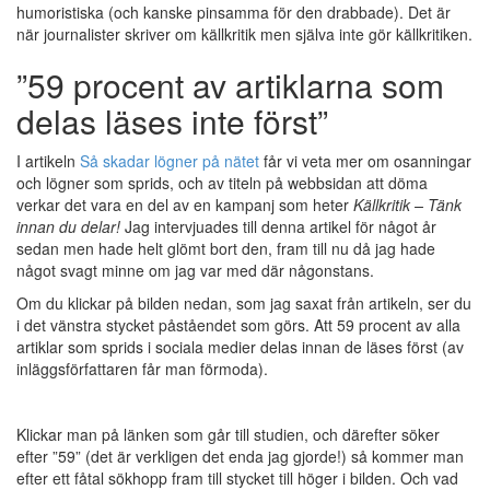
humoristiska (och kanske pinsamma för den drabbade). Det är
när journalister skriver om källkritik men själva inte gör källkritiken.
”59 procent av artiklarna som
delas läses inte först”
I artikeln
Så skadar lögner på nätet
får vi veta mer om osanningar
och lögner som sprids, och av titeln på webbsidan att döma
verkar det vara en del av en kampanj som heter
Källkritik – Tänk
innan du delar!
Jag intervjuades till denna artikel för något år
sedan men hade helt glömt bort den, fram till nu då jag hade
något svagt minne om jag var med där någonstans.
Om du klickar på bilden nedan, som jag saxat från artikeln, ser du
i det vänstra stycket påståendet som görs. Att 59 procent av alla
artiklar som sprids i sociala medier delas innan de läses först (av
inläggsförfattaren får man förmoda).
Klickar man på länken som går till studien, och därefter söker
efter ”59” (det är verkligen det enda jag gjorde!) så kommer man
efter ett fåtal sökhopp fram till stycket till höger i bilden. Och vad