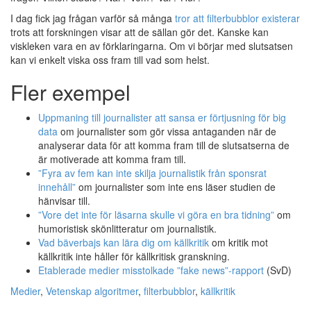
I dag fick jag frågan varför så många
tror att filterbubblor existerar
trots att forskningen visar att de sällan gör det. Kanske kan
viskleken vara en av förklaringarna. Om vi börjar med slutsatsen
kan vi enkelt viska oss fram till vad som helst.
Fler exempel
Uppmaning till journalister att sansa er förtjusning för big
data
om journalister som gör vissa antaganden när de
analyserar data för att komma fram till de slutsatserna de
är motiverade att komma fram till.
”Fyra av fem kan inte skilja journalistik från sponsrat
innehåll”
om journalister som inte ens läser studien de
hänvisar till.
”Vore det inte för läsarna skulle vi göra en bra tidning”
om
humoristisk skönlitteratur om journalistik.
Vad bäverbajs kan lära dig om källkritik
om kritik mot
källkritik inte håller för källkritisk granskning.
Etablerade medier misstolkade ”fake news”-rapport
(SvD)
Medier
,
Vetenskap
algoritmer
,
filterbubblor
,
källkritik