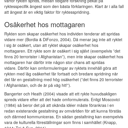
varför rykten sprids, medan tidigare forskning pekat på
ryktesspecifik ångest som den bästa förklaringen. Klart är i alla fall
att ångest är en viktig faktor för ryktesspridning.
Osäkerhet hos mottagaren
Rykten som skapar osäkerhet hos individen tenderar att spridas
vidare mer (Bordia & DiFonzo, 2004). Då menar jag inte att ryktet
i sig är osäkert, utan att ryktet skapar osäkerhet hos
mottagaren. Ett rykte som är osäkert i sig självt (exempelvis ”det
finns 20 terrorister i Afghanistan”), men inte skapar osäkerhet hos
mottagaren har därför inte någon stor chans att spridas
vidare. Därför kan omformuleringar av ryktets innehåll göra att
rykten med låg osäkerhet får fortsatt och bredare spridning när
det får en gestaltning med hög osäkerhet (”det finns 20 terrorister
i Afghanistan, och de är på väg hit!”).
Bangerter och Heath (2004) visade att ett rykte huvudsakligen
spreds vidare efter att det hade omformulerats. Enligt Moscovici
(1984) så beror det på att okända idéer måste förankras i en
redan existerande gestaltning av omvärlden för att kunna förstås
och därmed kommuniceras. En sådan gestaltning kan exempelvis
vara de kulturella föreställningar som finns i samhället (Knapp,