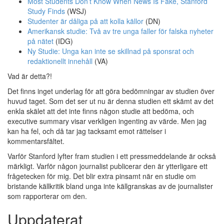
Most Students Don’t Know When News Is Fake, Stanford
Study Finds
(WSJ)
Studenter är dåliga på att kolla källor
(DN)
Amerikansk studie: Två av tre unga faller för falska nyheter
på nätet
(IDG)
Ny Studie: Unga kan inte se skillnad på sponsrat och
redaktionellt innehåll
(VA)
Vad är detta?!
Det finns inget underlag för att göra bedömningar av studien över
huvud taget. Som det ser ut nu är denna studien ett skämt av det
enkla skälet att det inte finns någon studie att bedöma, och
executive summary visar verkligen ingenting av värde. Men jag
kan ha fel, och då tar jag tacksamt emot rättelser i
kommentarsfältet.
Varför Stanford lyfter fram studien i ett pressmeddelande är också
märkligt. Varför någon journalist publicerar den är ytterligare ett
frågetecken för mig. Det blir extra pinsamt när en studie om
bristande källkritik bland unga inte källgranskas av de journalister
som rapporterar om den.
Uppdaterat