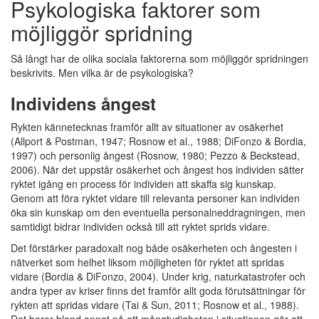
Psykologiska faktorer som
möjliggör spridning
Så långt har de olika sociala faktorerna som möjliggör spridningen
beskrivits. Men vilka är de psykologiska?
Individens ångest
Rykten kännetecknas framför allt av situationer av osäkerhet
(Allport & Postman, 1947; Rosnow et al., 1988; DiFonzo & Bordia,
1997) och personlig ångest (Rosnow, 1980; Pezzo & Beckstead,
2006). När det uppstår osäkerhet och ångest hos individen sätter
ryktet igång en process för individen att skaffa sig kunskap.
Genom att föra ryktet vidare till relevanta personer kan individen
öka sin kunskap om den eventuella personalneddragningen, men
samtidigt bidrar individen också till att ryktet sprids vidare.
Det förstärker paradoxalt nog både osäkerheten och ångesten i
nätverket som helhet liksom möjligheten för ryktet att spridas
vidare (Bordia & DiFonzo, 2004). Under krig, naturkatastrofer och
andra typer av kriser finns det framför allt goda förutsättningar för
rykten att spridas vidare (Tai & Sun, 2011; Rosnow et al., 1988).