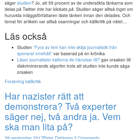
säger
studien
? Jo, att 59 procent av de undersökta länkarna som
delas på Twitter
inte har klickats på
. Studien säger alltså inget om
huruvida inläggsförfattaren läste länken innan den delades. Och
temat för artikeln var alltså osanningar och källkritik på nätet…
Läs också
Studien
”Fyra av fem kan inte skilja journalistik från
sponsrat innehåll”
var baserad på en krönika
Läser journalister källorna de hänvisar till?
gav orsaken till
diskriminerande algoritm trots att studien inte kunde säga
orsaken
Forskning
källkritik
Har nazister rätt att
demonstrera? Två experter
säger nej, två andra ja. Vem
ska man lita på?
28 september 2017
Peter Dahlgren
2 Comments