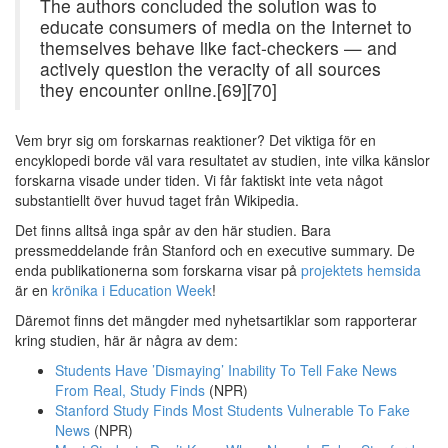
The authors concluded the solution was to
educate consumers of media on the Internet to
themselves behave like fact-checkers — and
actively question the veracity of all sources
they encounter online.[69][70]
Vem bryr sig om forskarnas reaktioner? Det viktiga för en
encyklopedi borde väl vara resultatet av studien, inte vilka känslor
forskarna visade under tiden. Vi får faktiskt inte veta något
substantiellt över huvud taget från Wikipedia.
Det finns alltså inga spår av den här studien. Bara
pressmeddelande från Stanford och en executive summary. De
enda publikationerna som forskarna visar på
projektets hemsida
är en
krönika i Education Week
!
Däremot finns det mängder med nyhetsartiklar som rapporterar
kring studien, här är några av dem:
Students Have ’Dismaying’ Inability To Tell Fake News
From Real, Study Finds
(NPR)
Stanford Study Finds Most Students Vulnerable To Fake
News
(NPR)