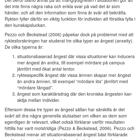
Det beror bland annat på att mångtydigheten i situationen gör att
det inte finns några raka och enkla svar på vad det är som
händer, och att den information som finns är svår att bekräfta.
Rykten fyller därför en viktig funktion för individen att försöka fylla i
den kunskapsluckan.
Pezzo och Beckstead (2006) påpekar dock på problemet med att
ryktesforskningen har studerat tre olika typer av ångest (anxeity).
De olika typerna är:
situationsbaserad ångest där vissa situationer kan inducera
mer ångest än andra, till exempel mördare på campus
jämfört med ökat antal tentor.
ryktesspecifik ångest där vissa ämnen skapar mer ångest
än andra ämnen, till exempel ”mördare lös” jämfört med
“mördare fångad”.
ångest som karaktärsdrag där den kroniska ångesten kan
skilja mellan individer.
Eftersom dessa tre typer av ångest sällan har särskilts är det
svårt att dra några generella slutsatser om vilken av dem som
egentligen är relevant, vilket också förklarar varför resultaten
hittills har varit motstridiga (Pezzo & Beckstead, 2006). Pezzo och
Beckstead menar att situationsbaserad ångest bäst förklarade