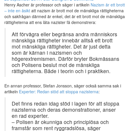
Henry Ascher är professor och säger i artikeln
Nazism är ett brott
– inte en åsikt
att nazism är brott mot de mänskliga rättigheterna
och sakfrågan därmed är enkel, det är ett brott mot de mänskliga
rättigheterna att ens låta nazister få demonstrera:
Att förvägra eller begränsa andra människors
mänskliga rättigheter innebär alltså ett brott
mot mänskliga rättigheter. Det är just detta
som är kärnan i nazismen och
högerextremismen. Därför bryter Bokmässans
och Polisens beslut mot de mänskliga
rättigheterna. Både i teorin och i praktiken.
En annan professor, Stefan Jonsson, säger också samma sak i
artikeln
Experter: Redan stöd att stoppa nazisterna
:
Det finns redan idag stöd i lagen för att stoppa
nazisterna och deras demonstrationer, anser
en rad experter.
– Polisen är okunniga och principlösa och
framstår som rent ryggradslösa, säger