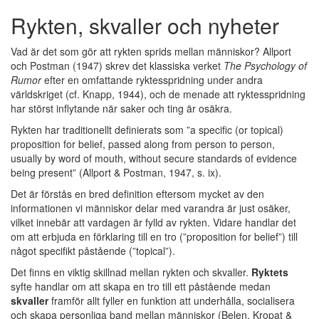
Rykten, skvaller och nyheter
Vad är det som gör att rykten sprids mellan människor? Allport
och Postman (1947) skrev det klassiska verket
The Psychology of
Rumor
efter en omfattande ryktesspridning under andra
världskriget (cf. Knapp, 1944), och de menade att ryktesspridning
har störst inflytande när saker och ting är osäkra.
Rykten har traditionellt definierats som ”a specific (or topical)
proposition for belief, passed along from person to person,
usually by word of mouth, without secure standards of evidence
being present” (Allport & Postman, 1947, s. ix).
Det är förstås en bred definition eftersom mycket av den
informationen vi människor delar med varandra är just osäker,
vilket innebär att vardagen är fylld av rykten. Vidare handlar det
om att erbjuda en förklaring till en tro (”proposition for belief”) till
något specifikt påstående (”topical”).
Det finns en viktig skillnad mellan rykten och skvaller.
Ryktets
syfte handlar om att skapa en tro till ett påstående medan
skvaller
framför allt fyller en funktion att underhålla, socialisera
och skapa personliga band mellan människor (Belen, Kropat &