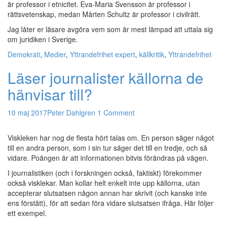
är professor i etnicitet. Eva-Maria Svensson är professor i
rättsvetenskap, medan Mårten Schultz är professor i civilrätt.
Jag låter er läsare avgöra vem som är mest lämpad att uttala sig
om juridiken i Sverige.
Demokrati
,
Medier
,
Yttrandefrihet
expert
,
källkritik
,
Yttrandefrihet
Läser journalister källorna de
hänvisar till?
10 maj 2017
Peter Dahlgren
1 Comment
Viskleken har nog de flesta hört talas om. En person säger något
till en andra person, som i sin tur säger det till en tredje, och så
vidare. Poängen är att informationen bitvis förändras på vägen.
I journalistiken (och i forskningen också, faktiskt) förekommer
också visklekar. Man kollar helt enkelt inte upp källorna, utan
accepterar slutsatsen någon annan har skrivit (och kanske inte
ens förstått), för att sedan föra vidare slutsatsen ifråga. Här följer
ett exempel.