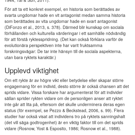
1944; Tai & Sun, 2011).
För att ta ett konkret exempel, en historia som berättades av
svarta ungdomar hade en vit antagonist medan samma historia
som berättades av vita ungdomar hade en svart antagonist
(DiFonzo et al., 2013, s. 378). Därmed blir kunskap om sociala
förhållanden och kulturella värderingar i ett samhälle nödvändig
för att förstå ryktesspridning. (Det kan också förklara varför de
evolutionära perspektiven inte har varit fruktsamma
forskningsvägar: De tar inte hänsyn till de sociala aspekterna,
utan bara ryktets karaktär.)
Upplevd viktighet
Om ett rykte är av högre vikt eller betydelse eller skapar större
engagemang för en individ, desto större är också chansen att det
sprids vidare. Vissa forskare har argumenterat för att individer
sällan sprider rykten vidare om de personligen anser att ryktet
inte går att lita på, eftersom det skulle underminera deras egen
status (för exempel, se Pezzo & Beckstead, 2006, s. 99). Flera
studier har också visat att individens tro på ryktets sanningshalt
(det vill säga godtrogenhet) är en viktig faktor till om det sprids
vidare (Rosnow, Yost & Esposito, 1986; Rosnow et al., 1988).