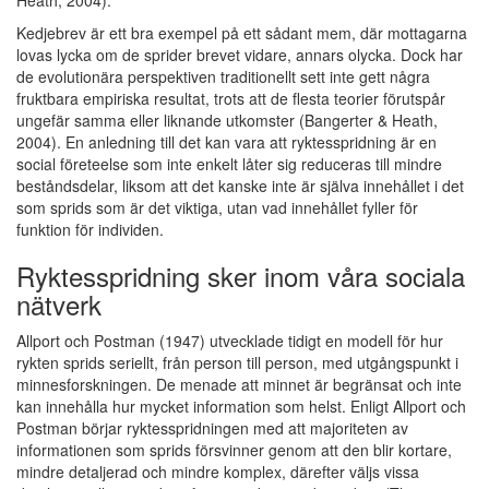
Heath, 2004).
Kedjebrev är ett bra exempel på ett sådant mem, där mottagarna
lovas lycka om de sprider brevet vidare, annars olycka. Dock har
de evolutionära perspektiven traditionellt sett inte gett några
fruktbara empiriska resultat, trots att de flesta teorier förutspår
ungefär samma eller liknande utkomster (Bangerter & Heath,
2004). En anledning till det kan vara att ryktesspridning är en
social företeelse som inte enkelt låter sig reduceras till mindre
beståndsdelar, liksom att det kanske inte är själva innehållet i det
som sprids som är det viktiga, utan vad innehållet fyller för
funktion för individen.
Ryktesspridning sker inom våra sociala
nätverk
Allport och Postman (1947) utvecklade tidigt en modell för hur
rykten sprids seriellt, från person till person, med utgångspunkt i
minnesforskningen. De menade att minnet är begränsat och inte
kan innehålla hur mycket information som helst. Enligt Allport och
Postman börjar ryktesspridningen med att majoriteten av
informationen som sprids försvinner genom att den blir kortare,
mindre detaljerad och mindre komplex, därefter väljs vissa