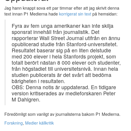
Jag hann knappt sova ett par timmar efter att jag skrivit denna
text innan P1 Medierna hade
korrigerat sin text
på hemsidan:
Fyra av fem unga amerikaner kan inte skilja
sponsrat innehåll från journalistik. Det
rapporterar Wall Street Journal utifrån en ännu
opublicerad studie från Stanford-universitetet.
Resultatet baserar sig på en liten delstudie
med 200 elever i hela Stanfords projekt, som
totalt berört nästan 8 000 elever och studenter,
från högstadiet till universitetsnivå. Innan hela
studien publicerats är det svårt att bedöma
bärigheten i resultaten.
OBS: Denna notis är uppdaterad. En tidigare
version kritiserades av medieforskaren Peter
M Dahlgren.
Föredömligt som vanligt av journalisterna bakom P1 Medierna.
Forskning
,
Medier
källkritik