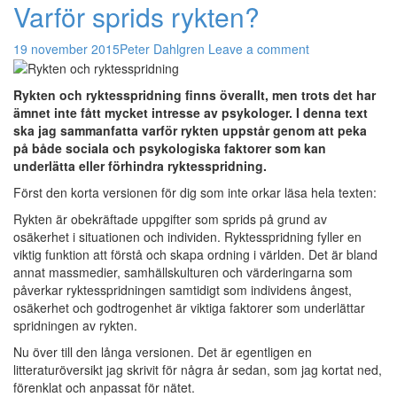
Varför sprids rykten?
19 november 2015
Peter Dahlgren
Leave a comment
Rykten och ryktesspridning finns överallt, men trots det har
ämnet inte fått mycket intresse av psykologer. I denna text
ska jag sammanfatta varför rykten uppstår genom att peka
på både sociala och psykologiska faktorer som kan
underlätta eller förhindra ryktesspridning.
Först den korta versionen för dig som inte orkar läsa hela texten:
Rykten är obekräftade uppgifter som sprids på grund av
osäkerhet i situationen och individen. Ryktesspridning fyller en
viktig funktion att förstå och skapa ordning i världen. Det är bland
annat massmedier, samhällskulturen och värderingarna som
påverkar ryktesspridningen samtidigt som individens ångest,
osäkerhet och godtrogenhet är viktiga faktorer som underlättar
spridningen av rykten.
Nu över till den långa versionen. Det är egentligen en
litteraturöversikt jag skrivit för några år sedan, som jag kortat ned,
förenklat och anpassat för nätet.