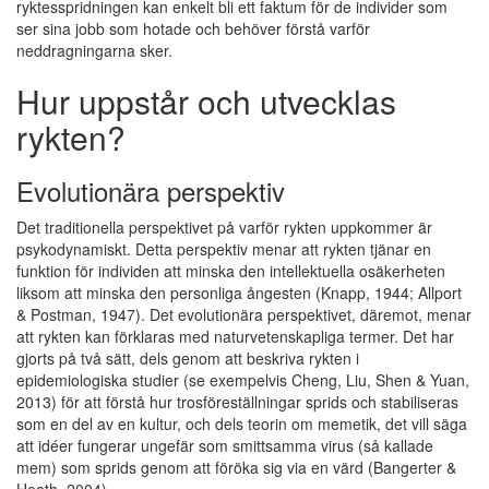
ryktesspridningen kan enkelt bli ett faktum för de individer som
ser sina jobb som hotade och behöver förstå varför
neddragningarna sker.
Hur uppstår och utvecklas
rykten?
Evolutionära perspektiv
Det traditionella perspektivet på varför rykten uppkommer är
psykodynamiskt. Detta perspektiv menar att rykten tjänar en
funktion för individen att minska den intellektuella osäkerheten
liksom att minska den personliga ångesten (Knapp, 1944; Allport
& Postman, 1947). Det evolutionära perspektivet, däremot, menar
att rykten kan förklaras med naturvetenskapliga termer. Det har
gjorts på två sätt, dels genom att beskriva rykten i
epidemiologiska studier (se exempelvis Cheng, Liu, Shen & Yuan,
2013) för att förstå hur trosföreställningar sprids och stabiliseras
som en del av en kultur, och dels teorin om memetik, det vill säga
att idéer fungerar ungefär som smittsamma virus (så kallade
mem) som sprids genom att föröka sig via en värd (Bangerter &