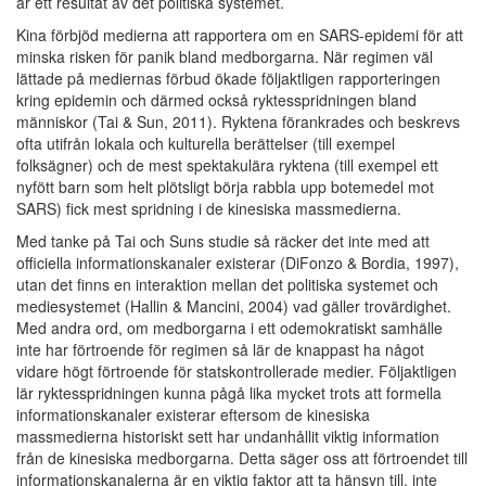
är ett resultat av det politiska systemet.
Kina förbjöd medierna att rapportera om en SARS-epidemi för att
minska risken för panik bland medborgarna. När regimen väl
lättade på mediernas förbud ökade följaktligen rapporteringen
kring epidemin och därmed också ryktesspridningen bland
människor (Tai & Sun, 2011). Ryktena förankrades och beskrevs
ofta utifrån lokala och kulturella berättelser (till exempel
folksägner) och de mest spektakulära ryktena (till exempel ett
nyfött barn som helt plötsligt börja rabbla upp botemedel mot
SARS) fick mest spridning i de kinesiska massmedierna.
Med tanke på Tai och Suns studie så räcker det inte med att
officiella informationskanaler existerar (DiFonzo & Bordia, 1997),
utan det finns en interaktion mellan det politiska systemet och
mediesystemet (Hallin & Mancini, 2004) vad gäller trovärdighet.
Med andra ord, om medborgarna i ett odemokratiskt samhälle
inte har förtroende för regimen så lär de knappast ha något
vidare högt förtroende för statskontrollerade medier. Följaktligen
lär ryktesspridningen kunna pågå lika mycket trots att formella
informationskanaler existerar eftersom de kinesiska
massmedierna historiskt sett har undanhållit viktig information
från de kinesiska medborgarna. Detta säger oss att förtroendet till
informationskanalerna är en viktig faktor att ta hänsyn till, inte