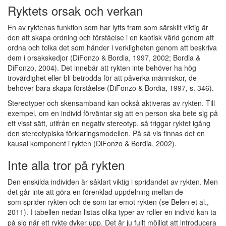
Ryktets orsak och verkan
En av ryktenas funktion som har lyfts fram som särskilt viktig är
den att skapa ordning och förståelse i en kaotisk värld genom att
ordna och tolka det som händer i verkligheten genom att beskriva
dem i orsakskedjor (DiFonzo & Bordia, 1997, 2002; Bordia &
DiFonzo, 2004). Det innebär att rykten inte behöver ha hög
trovärdighet eller bli betrodda för att påverka människor, de
behöver bara skapa förståelse (DiFonzo & Bordia, 1997, s. 346).
Stereotyper och skensamband kan också aktiveras av rykten. Till
exempel, om en individ förväntar sig att en person ska bete sig på
ett visst sätt, utifrån en negativ stereotyp, så triggar ryktet igång
den stereotypiska förklaringsmodellen. På så vis finnas det en
kausal komponent i rykten (DiFonzo & Bordia, 2002).
Inte alla tror på rykten
Den enskilda individen är såklart viktig i spridandet av rykten. Men
det går inte att göra en förenklad uppdelning mellan de
som sprider rykten och de som tar emot rykten (se Belen et al.,
2011).
I tabellen nedan listas olika typer av roller en individ kan ta
på sig när ett rykte dyker upp. Det är ju fullt möjligt att introducera