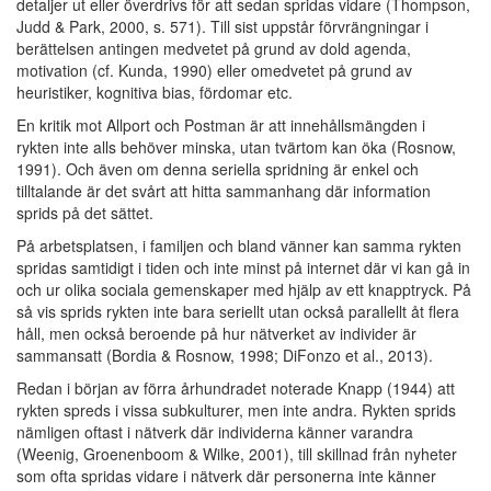
detaljer ut eller överdrivs för att sedan spridas vidare (Thompson,
Judd & Park, 2000, s. 571). Till sist uppstår förvrängningar i
berättelsen antingen medvetet på grund av dold agenda,
motivation (cf. Kunda, 1990) eller omedvetet på grund av
heuristiker, kognitiva bias, fördomar etc.
En kritik mot Allport och Postman är att innehållsmängden i
rykten inte alls behöver minska, utan tvärtom kan öka (Rosnow,
1991). Och även om denna seriella spridning är enkel och
tilltalande är det svårt att hitta sammanhang där information
sprids på det sättet.
På arbetsplatsen, i familjen och bland vänner kan samma rykten
spridas samtidigt i tiden och inte minst på internet där vi kan gå in
och ur olika sociala gemenskaper med hjälp av ett knapptryck. På
så vis sprids rykten inte bara seriellt utan också parallellt åt flera
håll, men också beroende på hur nätverket av individer är
sammansatt (Bordia & Rosnow, 1998; DiFonzo et al., 2013).
Redan i början av förra århundradet noterade Knapp (1944) att
rykten spreds i vissa subkulturer, men inte andra. Rykten sprids
nämligen oftast i nätverk där individerna känner varandra
(Weenig, Groenenboom & Wilke, 2001), till skillnad från nyheter
som ofta spridas vidare i nätverk där personerna inte känner