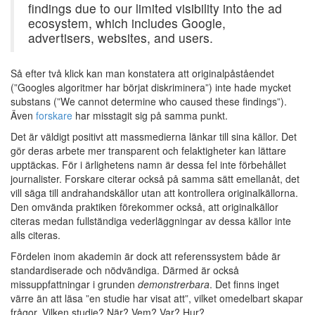
findings due to our limited visibility into the ad
ecosystem, which includes Google,
advertisers, websites, and users.
Så efter två klick kan man konstatera att originalpåståendet
(”Googles algoritmer har börjat diskriminera”) inte hade mycket
substans (”We cannot determine who caused these findings”).
Även
forskare
har misstagit sig på samma punkt.
Det är väldigt positivt att massmedierna länkar till sina källor. Det
gör deras arbete mer transparent och felaktigheter kan lättare
upptäckas. För i ärlighetens namn är dessa fel inte förbehållet
journalister. Forskare citerar också på samma sätt emellanåt, det
vill säga till andrahandskällor utan att kontrollera originalkällorna.
Den omvända praktiken förekommer också, att originalkällor
citeras medan fullständiga vederläggningar av dessa källor inte
alls citeras.
Fördelen inom akademin är dock att referenssystem både är
standardiserade och nödvändiga. Därmed är också
missuppfattningar i grunden
demonstrerbara
. Det finns inget
värre än att läsa ”en studie har visat att”, vilket omedelbart skapar
frågor. Vilken studie? När? Vem? Var? Hur?