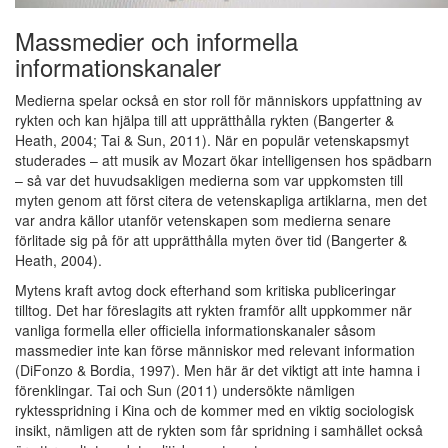
Massmedier och informella
informationskanaler
Medierna spelar också en stor roll för människors uppfattning av
rykten och kan hjälpa till att upprätthålla rykten (Bangerter &
Heath, 2004; Tai & Sun, 2011). När en populär vetenskapsmyt
studerades – att musik av Mozart ökar intelligensen hos spädbarn
– så var det huvudsakligen medierna som var uppkomsten till
myten genom att först citera de vetenskapliga artiklarna, men det
var andra källor utanför vetenskapen som medierna senare
förlitade sig på för att upprätthålla myten över tid (Bangerter &
Heath, 2004).
Mytens kraft avtog dock efterhand som kritiska publiceringar
tilltog. Det har föreslagits att rykten framför allt uppkommer när
vanliga formella eller officiella informationskanaler såsom
massmedier inte kan förse människor med relevant information
(DiFonzo & Bordia, 1997). Men här är det viktigt att inte hamna i
förenklingar. Tai och Sun (2011) undersökte nämligen
ryktesspridning i Kina och de kommer med en viktig sociologisk
insikt, nämligen att de rykten som får spridning i samhället också