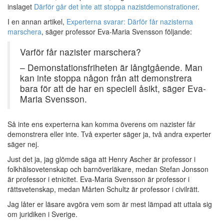
inslaget
Därför går det inte att stoppa nazistdemonstrationer
.
I en annan artikel,
Experterna svarar: Därför får nazisterna
marschera
, säger professor Eva-Maria Svensson följande:
Varför får nazister marschera?
– Demonstationsfriheten är långtgående. Man
kan inte stoppa någon från att demonstrera
bara för att de har en speciell åsikt, säger Eva-
Maria Svensson.
Så inte ens experterna kan komma överens om nazister får
demonstrera eller inte. Två experter säger ja, två andra experter
säger nej.
Just det ja, jag glömde säga att Henry Ascher är professor i
folkhälsovetenskap och barnöverläkare, medan Stefan Jonsson
är professor i etnicitet. Eva-Maria Svensson är professor i
rättsvetenskap, medan Mårten Schultz är professor i civilrätt.
Jag låter er läsare avgöra vem som är mest lämpad att uttala sig
om juridiken i Sverige.