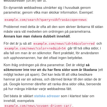
webbadresser (url:er) ser ut.
En dynamisk webbadress utmärker sig i huvudsak genom
parametrar, genom vilka man skickar information. Exempel:
example.com/search?query=sökfras&scope=news
Problemet med detta är ofta att den som skriver länkarna till sidan
måste vara väl medveten om ordningen på parametrarna.
Annars kan man riskera dubbelt innehåll
.
För det är ju så att
och
example.com/news?id=54&color=red
går till två olika sidor, i
example.com/news?color=red&id=54
alla fall om man är en sökmotor. Rent praktiskt, för användaren
och upphovsmannen, har det oftast ingen betydelse.
Kom ihåg ordningen på dina parametrar. Det är viktigt
så
sökmotorer inte tror att du har flera sidor som är likadana
(ett
möjligt tecken på spam). Det kan leda till att olika besökare
hamnar på var sin adress, och därmed länkar till den sidan de är
på. Google kommer därefter att ranka dina sidor olika, beroende
på hur många inlänkar varje webbadress fått.
Det bästa är såklart
statiska adresser
som i klartext talar om
innehåll, exempelvis
.
example.com/news/oxygen-driven-car/