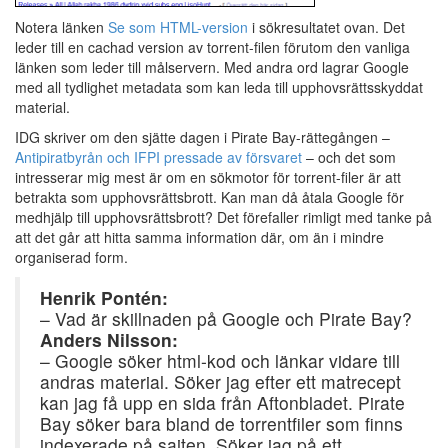
Notera länken
Se som HTML-version
i sökresultatet ovan. Det
leder till en cachad version av torrent-filen förutom den vanliga
länken som leder till målservern. Med andra ord lagrar Google
med all tydlighet metadata som kan leda till upphovsrättsskyddat
material.
IDG skriver om den sjätte dagen i Pirate Bay-rättegången –
Antipiratbyrån och IFPI pressade av försvaret
– och det som
intresserar mig mest är om en sökmotor för torrent-filer är att
betrakta som upphovsrättsbrott. Kan man då åtala Google för
medhjälp till upphovsrättsbrott? Det förefaller rimligt med tanke på
att det går att hitta samma information där, om än i mindre
organiserad form.
Henrik Pontén:
– Vad är skillnaden på Google och Pirate Bay?
Anders Nilsson:
– Google söker html-kod och länkar vidare till
andras material. Söker jag efter ett matrecept
kan jag få upp en sida från Aftonbladet. Pirate
Bay söker bara bland de torrentfiler som finns
indexerade på sajten. Söker jag på ett