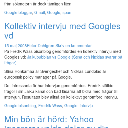
från sökmotorn är dock tämligen liten.
Google
bloggar
,
Gmail
,
Google
,
spam
Kollektiv intervju med Googles
vd
15 maj 2008
Peter Dahlgren
Skriv en kommentar
På Fredik Wass bisonblog genomfördes en kollektiv intervju med
Googles vd:
Jaikububblan vs Google (Stina och Nicklas svarar på
frågor)
.
Stina Honkamaa är Sverigechef och Nicklas Lundblad är
europeisk policy manager på Google.
Det intressanta är hur intervjun genomfördes. Fredrik ställde
frågor i sin Jaiku-kanal och bad läsarna att bidra med frågor till
intervjun. Resultatet blev alltså en kollektivt genomförd intervju.
Google
bisonblog
,
Fredrik Wass
,
Google
,
intervju
Min bön är hörd: Yahoo