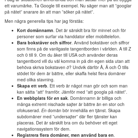
ett varumärke. Ta Google till exempel. Nu säger man att ”googlar
på nätet” snarare än att man ”söker på nätet”.
Men några generella tips har jag förstås:
Kort domännamn
. Det är särskilt bra för minnet och för
personer som surfar via handdator eller mobiltelefon.
Bara bokstäver och siffror
. Använd bokstäver och siffror
som finns på de vanligaste tangentborden i världen. A till Z
och 0 till 9. Om du åker till USA och använder deras
tangentbord vill du väl komma in på din egen sida utan att
behöva skriva bokstaven
ö
? Undvik därför Å, Ä och Ö tills
stödet för dem är bättre, eller skaffa helst flera domäner
med olika stavning.
Skapa ett verb
. Ett verb är något man gör och som man
kan sätta ”att” framför. Jämför med ”att googla på nätet”.
En webbplats för
en
sak
. Domännamn är billiga och
många extremt nischade sajter är bättre än en stor och
ofokuserad.
En
domän bör innehålla
en
tjänst. Skapa
subdomäner med ”undersajter” där fler tjänster kan
placeras. Det är särskilt bra om du behöver ett eget
navigationssystem för dem.
Registrera flera domäner, men använd bara en
.