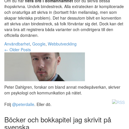
Om du har
flera ord i domännamnet
bör du skriva dessa
ihopskrivna. Undvik bindestreck. Alla extratecken är komplicerade
och onaturliga att skriva in (bortsett från mellanslag, men som
skapar tekniska problem). Det har dessutom blivit en konvention
att skriva utan bindestreck, så folk förväntar sig det. Dock kan det
vara bra att registrera båda varianter och omdirigera till den
officiella domänen.
Användbarhet
,
Google
,
Webbutveckling
Post
←
Older Posts
navigation
Peter Dahlgren, forskar om bland annat mediepåverkan, skriver
om psykologi och kommunikation på nätet.
Följ
@peterdalle
. Eller dö.
Böcker och bokkapitel jag skrivit på
svenska