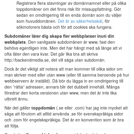
Registrera flera stavningar av domännamnet eller på olika
toppdomäner om det finns risk för missuppfattning. Gör
sedan en omdirigering till en enda domän som du väljer
som huvuddomänen.
Det är av säkerhetsskäl
, för
sökmotorers bästa och för att cookies ska fungera.
Subdomäner låter dig skapa fler webbplatser inuti din
webbplats
. Den vanligaste subdomänen är www, fast den
behövs egentligen inte. Men det har hängt med så länge att vi
ofta låter den vara kvar. Det går lika bra att skriva
http://backendmedia.se, det vill säga utan subdomän.
Dock är det viktigt att notera att man kommer till olika sidor om
man skriver med eller utan www (eller till samma beroende på hur
webbservern är inställd). Då bör du lägga in en omdirigering till
den ”rätta” adressen, annars blir det dubbelt innehåll. Många
föredrar den korta versionen utan www, men det är inte lika
utbrett ännu.
När det gäller
toppdomän
(.se eller .com) har jag inte mycket att
säga att förutom att alltid använda .se för svenskspråkiga sidor
och .com för engelskspråkiga. Det är en konvention som är bra
att följa.