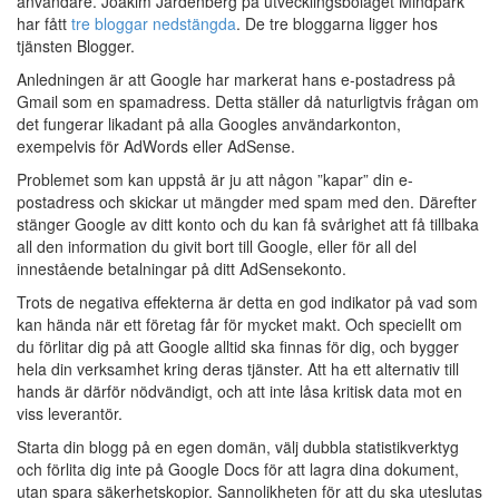
användare. Joakim Jardenberg på utvecklingsbolaget Mindpark
har fått
tre bloggar nedstängda
. De tre bloggarna ligger hos
tjänsten Blogger.
Anledningen är att Google har markerat hans e-postadress på
Gmail som en spamadress. Detta ställer då naturligtvis frågan om
det fungerar likadant på alla Googles användarkonton,
exempelvis för AdWords eller AdSense.
Problemet som kan uppstå är ju att någon ”kapar” din e-
postadress och skickar ut mängder med spam med den. Därefter
stänger Google av ditt konto och du kan få svårighet att få tillbaka
all den information du givit bort till Google, eller för all del
innestående betalningar på ditt AdSensekonto.
Trots de negativa effekterna är detta en god indikator på vad som
kan hända när ett företag får för mycket makt. Och speciellt om
du förlitar dig på att Google alltid ska finnas för dig, och bygger
hela din verksamhet kring deras tjänster. Att ha ett alternativ till
hands är därför nödvändigt, och att inte låsa kritisk data mot en
viss leverantör.
Starta din blogg på en egen domän, välj dubbla statistikverktyg
och förlita dig inte på Google Docs för att lagra dina dokument,
utan spara säkerhetskopior. Sannolikheten för att du ska uteslutas