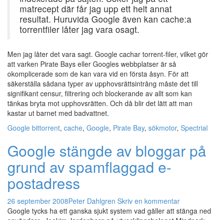
matrecept där får jag upp ett helt annat
resultat. Huruvida Google även kan cache:a
torrentfiler låter jag vara osagt.
Men jag låter det vara sagt. Google cachar torrent-filer, vilket gör
att varken Pirate Bays eller Googles webbplatser är så
okomplicerade som de kan vara vid en första åsyn. För att
säkerställa sådana typer av upphovsrättsintrång måste det till
signifikant censur, filtrering och blockerande av allt som kan
tänkas bryta mot upphovsrätten. Och då blir det lätt att man
kastar ut barnet med badvattnet.
Google
bittorrent
,
cache
,
Google
,
Pirate Bay
,
sökmotor
,
Spectrial
Google stängde av bloggar på
grund av spamflaggad e-
postadress
26 september 2008
Peter Dahlgren
Skriv en kommentar
Google tycks ha ett ganska sjukt system vad gäller att stänga ned