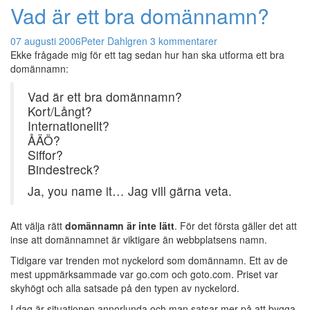
Vad är ett bra domännamn?
07 augusti 2006
Peter Dahlgren
3 kommentarer
Ekke frågade mig för ett tag sedan hur han ska utforma ett bra
domännamn:
Vad är ett bra domännamn?
Kort/Långt?
Internationellt?
ÅÄÖ?
Siffor?
Bindestreck?
Ja, you name it… Jag vill gärna veta.
Att välja rätt
domännamn är inte lätt
. För det första gäller det att
inse att domännamnet är viktigare än webbplatsens namn.
Tidigare var trenden mot nyckelord som domännamn. Ett av de
mest uppmärksammade var go.com och goto.com. Priset var
skyhögt och alla satsade på den typen av nyckelord.
I dag är situationen annorlunda och man satsar mer på att bygga