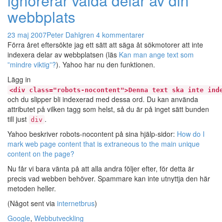
ignorerar valda delar av din
webbplats
23 maj 2007
Peter Dahlgren
4 kommentarer
Förra året eftersökte jag ett sätt att säga åt sökmotorer att inte
indexera delar av webbplatsen (läs
Kan man ange text som
”mindre viktig”?
). Yahoo har nu den funktionen.
Lägg in
<div class="robots-nocontent">Denna text ska inte ind
och du slipper bli indexerad med dessa ord. Du kan använda
attributet på vilken tagg som helst, så du är på inget sätt bunden
till just
.
div
Yahoo beskriver robots-nocontent på sina hjälp-sidor:
How do I
mark web page content that is extraneous to the main unique
content on the page?
Nu får vi bara vänta på att alla andra följer efter, för detta är
precis vad webben behöver. Spammare kan inte utnyttja den här
metoden heller.
(Något sent via
internetbrus
)
Google
,
Webbutveckling