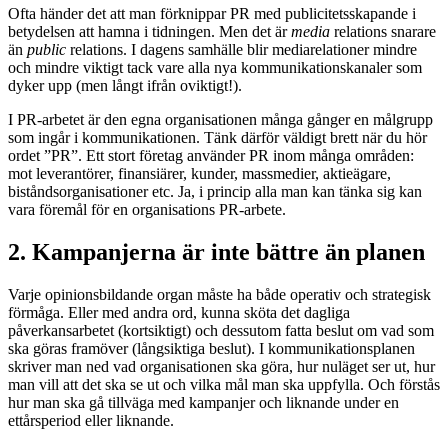
Ofta händer det att man förknippar PR med publicitetsskapande i
betydelsen att hamna i tidningen. Men det är
media
relations snarare
än
public
relations. I dagens samhälle blir mediarelationer mindre
och mindre viktigt tack vare alla nya kommunikationskanaler som
dyker upp (men långt ifrån oviktigt!).
I PR-arbetet är den egna organisationen många gånger en målgrupp
som ingår i kommunikationen. Tänk därför väldigt brett när du hör
ordet ”PR”. Ett stort företag använder PR inom många områden:
mot leverantörer, finansiärer, kunder, massmedier, aktieägare,
biståndsorganisationer etc. Ja, i princip alla man kan tänka sig kan
vara föremål för en organisations PR-arbete.
2. Kampanjerna är inte bättre än planen
Varje opinionsbildande organ måste ha både operativ och strategisk
förmåga. Eller med andra ord, kunna sköta det dagliga
påverkansarbetet (kortsiktigt) och dessutom fatta beslut om vad som
ska göras framöver (långsiktiga beslut). I kommunikationsplanen
skriver man ned vad organisationen ska göra, hur nuläget ser ut, hur
man vill att det ska se ut och vilka mål man ska uppfylla. Och förstås
hur man ska gå tillväga med kampanjer och liknande under en
ettårsperiod eller liknande.