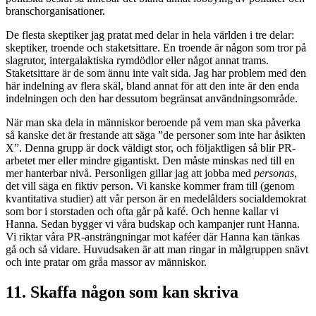
branschorganisationer.
De flesta skeptiker jag pratat med delar in hela världen i tre delar:
skeptiker, troende och staketsittare. En troende är någon som tror på
slagrutor, intergalaktiska rymdödlor eller något annat trams.
Staketsittare är de som ännu inte valt sida. Jag har problem med den
här indelning av flera skäl, bland annat för att den inte är den enda
indelningen och den har dessutom begränsat användningsområde.
När man ska dela in människor beroende på vem man ska påverka
så kanske det är frestande att säga ”de personer som inte har åsikten
X”. Denna grupp är dock väldigt stor, och följaktligen så blir PR-
arbetet mer eller mindre gigantiskt. Den måste minskas ned till en
mer hanterbar nivå. Personligen gillar jag att jobba med
personas
,
det vill säga en fiktiv person. Vi kanske kommer fram till (genom
kvantitativa studier) att vår person är en medelålders socialdemokrat
som bor i storstaden och ofta går på kafé. Och henne kallar vi
Hanna. Sedan bygger vi våra budskap och kampanjer runt Hanna.
Vi riktar våra PR-ansträngningar mot kaféer där Hanna kan tänkas
gå och så vidare. Huvudsaken är att man ringar in målgruppen snävt
och inte pratar om gråa massor av människor.
11. Skaffa någon som kan skriva