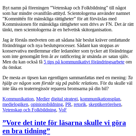
Byt namn på föreningen ”Vetenskap och Folkbildning” till något
som har mindre ovanifrån-attityd. Scientologerna använder namnet
”Kommittén för mänskliga rättigheter” för att förväxlas med
Kommissionen för mänskliga rättigheter som drivs av FN. Det är rätt
tänkt, men scientologerna är en helvetisk skitorganisation.
Jag är förstås medveten om att sådana här beslut kräver omfattande
förändringar och nya beslutsprocesser. Sådant kan stoppas av
konservativa medlemmar eller ledamöter som tycker att förändringar
som inte genomgått fem år av ratificering är utsända av satan själv.
Men du kan också få
5 tips på kommunikativt förändringsarbete
om
du önskar.
De mesta av tipsen kan egentligen sammanfattas med en mening:
Ta
hjälp av någon som förstår sig på public relations
. För du skulle väl
inte låta en teaterregissör reparera bromsarna på din bil?
Kommunikation
,
Medier
digital strategi
,
kommunikationsplan
,
medielogiken
,
opinionsbildning
,
PR
,
retorik
,
skeptikerrörelsen
,
Vetenskap och Folkbildning
,
VoF
”Vore det inte för läsarna skulle vi göra
en bra tidning”