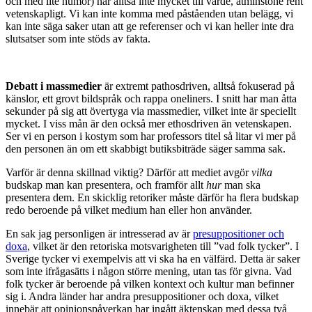
och med lite humor) har alltså inte mycket till värde, åtminstone rent
vetenskapligt. Vi kan inte komma med påståenden utan belägg, vi
kan inte säga saker utan att ge referenser och vi kan heller inte dra
slutsatser som inte stöds av fakta.
Debatt i massmedier
är extremt pathosdriven, alltså fokuserad på
känslor, ett grovt bildspråk och rappa oneliners. I snitt har man åtta
sekunder på sig att övertyga via massmedier, vilket inte är speciellt
mycket. I viss mån är den också mer ethosdriven än vetenskapen.
Ser vi en person i kostym som har professors titel så litar vi mer på
den personen än om ett skabbigt butiksbiträde säger samma sak.
Varför är denna skillnad viktig? Därför att mediet avgör
vilka
budskap man kan presentera, och framför allt
hur
man ska
presentera dem. En skicklig retoriker måste därför ha flera budskap
redo beroende på vilket medium han eller hon använder.
En sak jag personligen är intresserad av är
presuppositioner och
doxa
, vilket är den retoriska motsvarigheten till ”vad folk tycker”. I
Sverige tycker vi exempelvis att vi ska ha en välfärd. Detta är saker
som inte ifrågasätts i någon större mening, utan tas för givna. Vad
folk tycker är beroende på vilken kontext och kultur man befinner
sig i. Andra länder har andra presuppositioner och doxa, vilket
innebär att opinionspåverkan har ingått äktenskap med dessa två