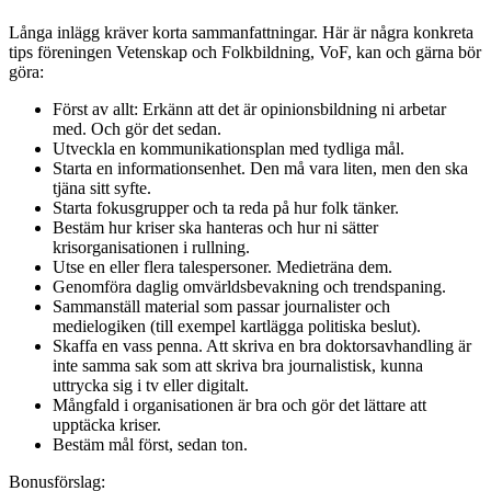
Långa inlägg kräver korta sammanfattningar. Här är några konkreta
tips föreningen Vetenskap och Folkbildning, VoF, kan och gärna bör
göra:
Först av allt: Erkänn att det är opinionsbildning ni arbetar
med. Och gör det sedan.
Utveckla en kommunikationsplan med tydliga mål.
Starta en informationsenhet. Den må vara liten, men den ska
tjäna sitt syfte.
Starta fokusgrupper och ta reda på hur folk tänker.
Bestäm hur kriser ska hanteras och hur ni sätter
krisorganisationen i rullning.
Utse en eller flera talespersoner. Medieträna dem.
Genomföra daglig omvärldsbevakning och trendspaning.
Sammanställ material som passar journalister och
medielogiken (till exempel kartlägga politiska beslut).
Skaffa en vass penna. Att skriva en bra doktorsavhandling är
inte samma sak som att skriva bra journalistisk, kunna
uttrycka sig i tv eller digitalt.
Mångfald i organisationen är bra och gör det lättare att
upptäcka kriser.
Bestäm mål först, sedan ton.
Bonusförslag: