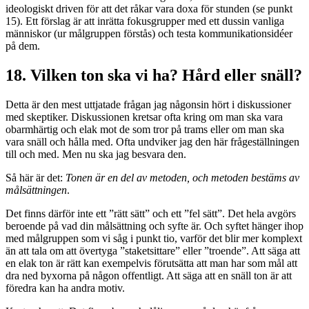
ideologiskt driven för att det råkar vara doxa för stunden (se punkt
15). Ett förslag är att inrätta fokusgrupper med ett dussin vanliga
människor (ur målgruppen förstås) och testa kommunikationsidéer
på dem.
18. Vilken ton ska vi ha? Hård eller snäll?
Detta är den mest uttjatade frågan jag någonsin hört i diskussioner
med skeptiker. Diskussionen kretsar ofta kring om man ska vara
obarmhärtig och elak mot de som tror på trams eller om man ska
vara snäll och hålla med. Ofta undviker jag den här frågeställningen
till och med. Men nu ska jag besvara den.
Så här är det:
Tonen är en del av metoden, och metoden bestäms av
målsättningen
.
Det finns därför inte ett ”rätt sätt” och ett ”fel sätt”. Det hela avgörs
beroende på vad din målsättning och syfte är. Och syftet hänger ihop
med målgruppen som vi såg i punkt tio, varför det blir mer komplext
än att tala om att övertyga ”staketsittare” eller ”troende”. Att säga att
en elak ton är rätt kan exempelvis förutsätta att man har som mål att
dra ned byxorna på någon offentligt. Att säga att en snäll ton är att
föredra kan ha andra motiv.