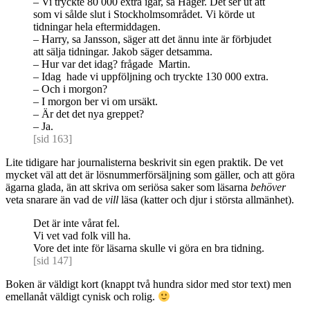
– Vi tryckte 80 000 extra igår, sa Häger. Det ser ut att
som vi sålde slut i Stockholmsområdet. Vi körde ut
tidningar hela eftermiddagen.
– Harry, sa Jansson, säger att det ännu inte är förbjudet
att sälja tidningar. Jakob säger detsamma.
– Hur var det idag? frågade Martin.
– Idag hade vi uppföljning och tryckte 130 000 extra.
– Och i morgon?
– I morgon ber vi om ursäkt.
– Är det det nya greppet?
– Ja.
[sid 163]
Lite tidigare har journalisterna beskrivit sin egen praktik. De vet
mycket väl att det är lösnummerförsäljning som gäller, och att göra
ägarna glada, än att skriva om seriösa saker som läsarna
behöver
veta snarare än vad de
vill
läsa (katter och djur i största allmänhet).
Det är inte vårat fel.
Vi vet vad folk vill ha.
Vore det inte för läsarna skulle vi göra en bra tidning.
[sid 147]
Boken är väldigt kort (knappt två hundra sidor med stor text) men
emellanåt väldigt cynisk och rolig.