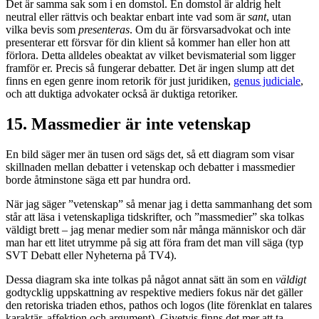
Det är samma sak som i en domstol. En domstol är aldrig helt
neutral eller rättvis och beaktar enbart inte vad som är
sant
, utan
vilka bevis som
presenteras
. Om du är försvarsadvokat och inte
presenterar ett försvar för din klient så kommer han eller hon att
förlora. Detta alldeles obeaktat av vilket bevismaterial som ligger
framför er. Precis så fungerar debatter. Det är ingen slump att det
finns en egen genre inom retorik för just juridiken,
genus judiciale
,
och att duktiga advokater också är duktiga retoriker.
15. Massmedier är inte vetenskap
En bild säger mer än tusen ord sägs det, så ett diagram som visar
skillnaden mellan debatter i vetenskap och debatter i massmedier
borde åtminstone säga ett par hundra ord.
När jag säger ”vetenskap” så menar jag i detta sammanhang det som
står att läsa i vetenskapliga tidskrifter, och ”massmedier” ska tolkas
väldigt brett – jag menar medier som når många människor och där
man har ett litet utrymme på sig att föra fram det man vill säga (typ
SVT Debatt eller Nyheterna på TV4).
Dessa diagram ska inte tolkas på något annat sätt än som en
väldigt
godtycklig uppskattning av respektive mediers fokus när det gäller
den retoriska triaden ethos, pathos och logos (lite förenklat en talares
karaktär, affektion och argument). Givetvis finns det mer att ta