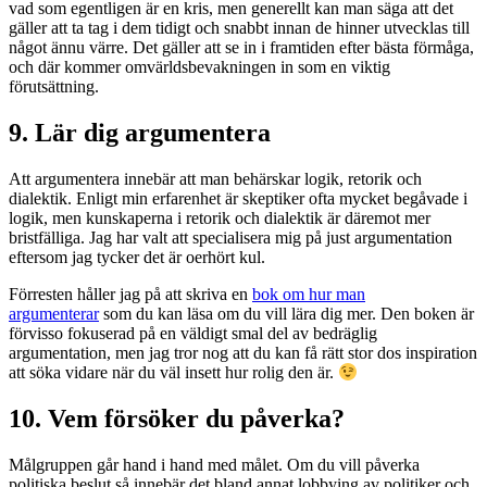
vad som egentligen är en kris, men generellt kan man säga att det
gäller att ta tag i dem tidigt och snabbt innan de hinner utvecklas till
något ännu värre. Det gäller att se in i framtiden efter bästa förmåga,
och där kommer omvärldsbevakningen in som en viktig
förutsättning.
9. Lär dig argumentera
Att argumentera innebär att man behärskar logik, retorik och
dialektik. Enligt min erfarenhet är skeptiker ofta mycket begåvade i
logik, men kunskaperna i retorik och dialektik är däremot mer
bristfälliga. Jag har valt att specialisera mig på just argumentation
eftersom jag tycker det är oerhört kul.
Förresten håller jag på att skriva en
bok om hur man
argumenterar
som du kan läsa om du vill lära dig mer. Den boken är
förvisso fokuserad på en väldigt smal del av bedräglig
argumentation, men jag tror nog att du kan få rätt stor dos inspiration
att söka vidare när du väl insett hur rolig den är.
10. Vem försöker du påverka?
Målgruppen går hand i hand med målet. Om du vill påverka
politiska beslut så innebär det bland annat lobbying av politiker och