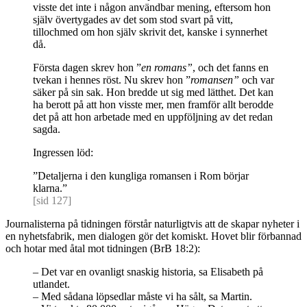
visste det inte i någon användbar mening, eftersom hon
själv övertygades av det som stod svart på vitt,
tillochmed om hon själv skrivit det, kanske i synnerhet
då.
Första dagen skrev hon ”
en romans”
, och det fanns en
tvekan i hennes röst. Nu skrev hon ”
romansen”
och var
säker på sin sak. Hon bredde ut sig med lätthet. Det kan
ha berott på att hon visste mer, men framför allt berodde
det på att hon arbetade med en uppföljning av det redan
sagda.
Ingressen löd:
”Detaljerna i den kungliga romansen i Rom börjar
klarna.”
[sid 127]
Journalisterna på tidningen förstår naturligtvis att de skapar nyheter i
en nyhetsfabrik, men dialogen gör det komiskt. Hovet blir förbannad
och hotar med åtal mot tidningen (BrB 18:2):
– Det var en ovanligt snaskig historia, sa Elisabeth på
utlandet.
– Med sådana löpsedlar måste vi ha sålt, sa Martin.