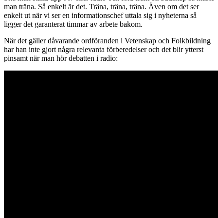
man träna. Så enkelt är det. Träna, träna, träna. Även om det ser
enkelt ut när vi ser en informationschef uttala sig i nyheterna så
ligger det garanterat timmar av arbete bakom.
När det gäller dåvarande ordföranden i Vetenskap och Folkbildning
har han inte gjort några relevanta förberedelser och det blir ytterst
pinsamt när man hör debatten i radio: