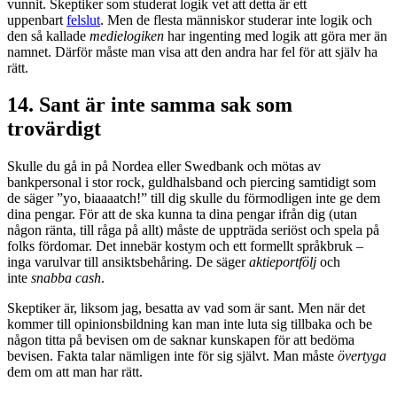
vunnit. Skeptiker som studerat logik vet att detta är ett
uppenbart
felslut
. Men de flesta människor studerar inte logik och
den så kallade
medielogiken
har ingenting med logik att göra mer än
namnet. Därför måste man visa att den andra har fel för att själv ha
rätt.
14. Sant är inte samma sak som
trovärdigt
Skulle du gå in på Nordea eller Swedbank och mötas av
bankpersonal i stor rock, guldhalsband och piercing samtidigt som
de säger ”yo, biaaaatch!” till dig skulle du förmodligen inte ge dem
dina pengar. För att de ska kunna ta dina pengar ifrån dig (utan
någon ränta, till råga på allt) måste de uppträda seriöst och spela på
folks fördomar. Det innebär kostym och ett formellt språkbruk –
inga varulvar till ansiktsbehåring. De säger
aktieportfölj
och
inte
snabba cash
.
Skeptiker är, liksom jag, besatta av vad som är sant. Men när det
kommer till opinionsbildning kan man inte luta sig tillbaka och be
någon titta på bevisen om de saknar kunskapen för att bedöma
bevisen. Fakta talar nämligen inte för sig självt. Man måste
övertyga
dem om att man har rätt.