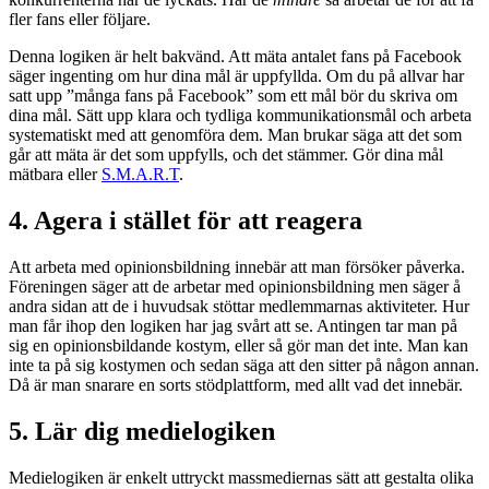
fler fans eller följare.
Denna logiken är helt bakvänd. Att mäta antalet fans på Facebook
säger ingenting om hur dina mål är uppfyllda. Om du på allvar har
satt upp ”många fans på Facebook” som ett mål bör du skriva om
dina mål. Sätt upp klara och tydliga kommunikationsmål och arbeta
systematiskt med att genomföra dem. Man brukar säga att det som
går att mäta är det som uppfylls, och det stämmer. Gör dina mål
mätbara eller
S.M.A.R.T
.
4. Agera i stället för att reagera
Att arbeta med opinionsbildning innebär att man försöker påverka.
Föreningen säger att de arbetar med opinionsbildning men säger å
andra sidan att de i huvudsak stöttar medlemmarnas aktiviteter. Hur
man får ihop den logiken har jag svårt att se. Antingen tar man på
sig en opinionsbildande kostym, eller så gör man det inte. Man kan
inte ta på sig kostymen och sedan säga att den sitter på någon annan.
Då är man snarare en sorts stödplattform, med allt vad det innebär.
5. Lär dig medielogiken
Medielogiken är enkelt uttryckt massmediernas sätt att gestalta olika