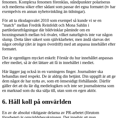
fenomen. Komplexa fenomen förenklas, ståndpunkter polariseras
och medierna söker efter sådant som passar det egna formatet (tv har
exempelvis en annan nyhetsvinkling än tidningar).
För att ta riksdagsvalet 2010 som exempel så kunde vi se en
”match” mellan Fredrik Reinfeldt och Mona Sahlin i
partiledarutfrågningar där bildvinklar påminde om en
boxningsmatch mellan två rivaler, vilket naturligtvis inte var någon
slump. Detta låter säkert som självklarheter, men ändå slarvas det
något
otroligt
(det är ingen överdrift) med att anpassa innehållet efter
formatet.
Det är egentligen mycket enkelt: Förstår du hur innehållet anpassas
efter mediet, så är det lättare att få in innehållet i mediet.
Här lägger jag också in en varningens finger. Journalister ska
behandlas med respekt. De är aldrig din betjänt. Din uppgift är att ge
dem något de har nytta av, som ett ömsesidigt förhållande. Därför
gäller det att du lär dig medielogiken och inte ser journalisterna som
en marknad som du ska sälja till, utan som en egen aktör.
6. Håll koll på omvärlden
En av de absolut viktigaste delarna av PR-arbetet (förutom
förarbetet) är omvärldsbevakningen. Det innebär att man