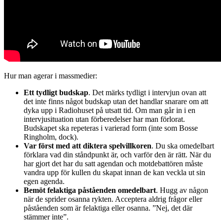
Hur man agerar i massmedier:
Ett tydligt budskap
. Det märks tydligt i intervjun ovan att
det inte finns något budskap utan det handlar snarare om att
dyka upp i Radiohuset på utsatt tid. Om man går in i en
intervjusituation utan förberedelser har man förlorat.
Budskapet ska repeteras i varierad form (inte som Bosse
Ringholm, dock).
Var först med att diktera spelvillkoren
. Du ska omedelbart
förklara vad din ståndpunkt är, och varför den är rätt. När du
har gjort det har du satt agendan och motdebattören måste
vandra upp för kullen du skapat innan de kan veckla ut sin
egen agenda.
Bemöt felaktiga påståenden omedelbart
. Hugg av någon
när de sprider osanna rykten. Acceptera aldrig frågor eller
påståenden som är felaktiga eller osanna. ”Nej, det där
stämmer inte”.