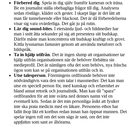
Förbered dig
. Spela in dig själv framför kameran och träna.
Be en journalist ställa obehagliga frågor till dig. Analysera
sedan röstläge, kläder och gester. I skarpt läge är det lätt att
man får tunnelseende eller blackout. Det är då förberedelserna
visar sig vara ovärderliga. Det går ju på rutin.
Lär dig sound-bites
. I etersända ljud- och bildmedier har
man i snitt åtta sekunder på sig att presentera sitt budskap.
Därför måste man koncentrera sitt budskap kraftigt och grovt.
Kittla lyssnarnas fantasier genom att använda metaforer och
bildspråk.
Ta in hjälp utifrån
. Det är ingen slump att organisationer tar
hjälp utifrån organisationen när de behöver förbättra sin
medieprofil. Det är nämligen ofta det som behövs, nya fräscha
ögon som kan se på organisationen utifrån och in.
Utse talesperson
. Föreningens ordförande behöver inte
nödvändigtvis vara den som talar i massmedier. Det kan man
utse en speciell person för, med kunskap och erfarenhet av
bland annat retorik och journalistik. Man kan då ”spara”
ordföranden för att inte svärta ned dennes namn vid en
eventuell kris. Sedan är det min personliga åsikt att fysiker
inte ska prata medicin med en läkare. Personens ethos har
fallit ihop likt ett korthus redan innan han öppnat munnen. Det
spelar ingen roll om det som sägs är sant, om det inte
uppfattas
som sant av åhörarna.