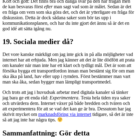
Kort och gott: Det finns bra och dåliga svar på den här frågan men
de kan besvaras först
efter
man sagt vad som är målet. Sedan är det
en fråga om vem som ska göra det, och det är ytterligare en fråga för
diskussion. Detta är dock sådana saker som bör tas upp i
kommunikationsplanen, och har du inte gjort det ännu så är det en
god idé att sätta igång nu.
19. Sociala medier då?
Det vore kanske märkligt om jag inte gick in på alla möjligheter vad
internet har att erbjuda. Men jag känner att det är lite dödfött att prata
om kanaler när man inte har ett klart och tydligt mål. Det är som att
försöka bygga ett transportfordon innan man bestämt sig för om man
ska åka på land, hav eller upp i rymden. Först bestämmer man vart
man ska åka, sedan bygger man lämpligt transportmedel.
Och trots att jag i huvudsak arbetar med digitala kanaler så tänker
jag bara ge ett enda råd:
Experimentera
. Testa hela tiden nya saker
och utvärdera dem. Internet växer på både bredden och tvären och
att experimentera för att se vad det kan ge är bra. Dessutom har jag
skrivit mycket om
marknadsföring via internet
tidigare, så det är inte
så att jag inte har några tips.
Sammanfattning: Gör detta