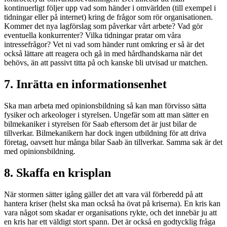
kontinuerligt följer upp vad som händer i omvärlden (till exempel i
tidningar eller på internet) kring de frågor som rör organisationen.
Kommer det nya lagförslag som påverkar vårt arbete? Vad gör
eventuella konkurrenter? Vilka tidningar pratar om våra
intressefrågor? Vet ni vad som händer runt omkring er så är det
också lättare att reagera och gå in med hårdhandskarna när det
behövs, än att passivt titta på och kanske bli utvisad ur matchen.
7. Inrätta en informationsenhet
Ska man arbeta med opinionsbildning så kan man förvisso sätta
fysiker och arkeologer i styrelsen. Ungefär som att man sätter en
bilmekaniker i styrelsen för Saab eftersom det är just bilar de
tillverkar. Bilmekanikern har dock ingen utbildning för att driva
företag, oavsett hur många bilar Saab än tillverkar. Samma sak är det
med opinionsbildning.
8. Skaffa en krisplan
När stormen sätter igång gäller det att vara väl förberedd på att
hantera kriser (helst ska man också ha övat på kriserna). En kris kan
vara något som skadar er organisations rykte, och det innebär ju att
en kris har ett väldigt stort spann. Det är också en godtycklig fråga