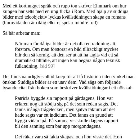
Med ett korthugget språk och rapp ton skriver Ehnmark om hur
kungen har setts med en ung flicka i Rom. Med hjälp av suddiga
bilder med teleobjektiv lyckas kvällstidningen skapa en romans
(huruvida den är riktig eller ej spelar mindre roll).
Så här arbetar man:
När man får dåliga bilder är det ofta en räddning att
förstora. Om man förstorar en bild tillräckligt mycket
blir den så kornig, att den ser ut att ha tagits vid ett så
dramatiskt tillfälle, att ingen kan begära någon teknisk
fulländning.
[sid 99]
Det finns naturligtvis alltid knep för att få historien i den vinkel man
önskar. Suddiga bilder är ett utav dem. Vad sägs om följande
lysande citat från boken som beskriver kvällstidningar i ett nötskal:
Patricia byggde sin rapport på gårdagens. Hon var
erfaren nog att stödja sig på det som redan sagts. Det
fanns många frågetecken, men själva faktum att det
hade sagts var ett indicium. Det fanns en grund att
bygga vidare på. På samma vis skulle dagens rapport
bli den sanning som bar upp morgondagens.
Det råkar vara så fakta skapas, och hon visste det. Hon