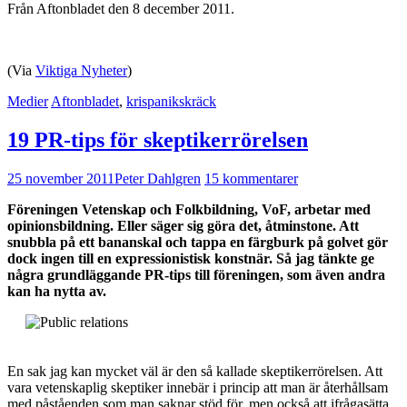
Från Aftonbladet den 8 december 2011.
(Via
Viktiga Nyheter
)
Medier
Aftonbladet
,
krispanikskräck
19 PR-tips för skeptikerrörelsen
25 november 2011
Peter Dahlgren
15 kommentarer
Föreningen Vetenskap och Folkbildning, VoF, arbetar med
opinionsbildning. Eller säger sig göra det, åtminstone. Att
snubbla på ett bananskal och tappa en färgburk på golvet gör
dock ingen till en expressionistisk konstnär. Så jag tänkte ge
några grundläggande PR-tips till föreningen, som även andra
kan ha nytta av.
En sak jag kan mycket väl är den så kallade skeptikerrörelsen. Att
vara vetenskaplig skeptiker innebär i princip att man är återhållsam
med påståenden som man saknar stöd för, men också att ifrågasätta