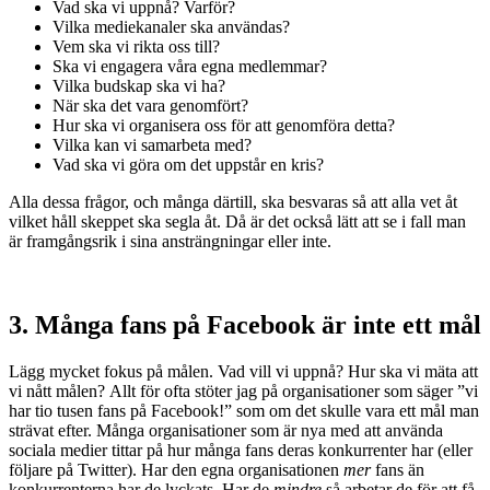
Vad ska vi uppnå? Varför?
Vilka mediekanaler ska användas?
Vem ska vi rikta oss till?
Ska vi engagera våra egna medlemmar?
Vilka budskap ska vi ha?
När ska det vara genomfört?
Hur ska vi organisera oss för att genomföra detta?
Vilka kan vi samarbeta med?
Vad ska vi göra om det uppstår en kris?
Alla dessa frågor, och många därtill, ska besvaras så att alla vet åt
vilket håll skeppet ska segla åt. Då är det också lätt att se i fall man
är framgångsrik i sina ansträngningar eller inte.
3. Många fans på Facebook är inte ett mål
Lägg mycket fokus på målen. Vad vill vi uppnå? Hur ska vi mäta att
vi nått målen? Allt för ofta stöter jag på organisationer som säger ”vi
har tio tusen fans på Facebook!” som om det skulle vara ett mål man
strävat efter. Många organisationer som är nya med att använda
sociala medier tittar på hur många fans deras konkurrenter har (eller
följare på Twitter). Har den egna organisationen
mer
fans än
konkurrenterna har de lyckats. Har de
mindre
så arbetar de för att få