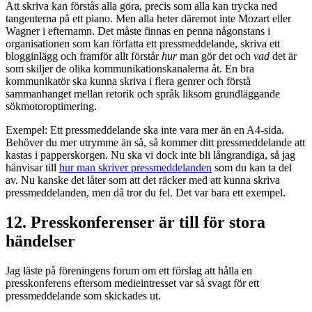
Att skriva kan förstås alla göra, precis som alla kan trycka ned
tangenterna på ett piano. Men alla heter däremot inte Mozart eller
Wagner i efternamn. Det måste finnas en penna någonstans i
organisationen som kan författa ett pressmeddelande, skriva ett
blogginlägg och framför allt förstår
hur
man gör det och
vad
det är
som skiljer de olika kommunikationskanalerna åt. En bra
kommunikatör ska kunna skriva i flera genrer och förstå
sammanhanget mellan retorik och språk liksom grundläggande
sökmotoroptimering.
Exempel: Ett pressmeddelande ska inte vara mer än en A4-sida.
Behöver du mer utrymme än så, så kommer ditt pressmeddelande att
kastas i papperskorgen. Nu ska vi dock inte bli långrandiga, så jag
hänvisar till
hur man skriver pressmeddelanden
som du kan ta del
av. Nu kanske det låter som att det räcker med att kunna skriva
pressmeddelanden, men då tror du fel. Det var bara ett exempel.
12. Presskonferenser är till för stora
händelser
Jag läste på föreningens forum om ett förslag att hålla en
presskonferens eftersom medieintresset var så svagt för ett
pressmeddelande som skickades ut.