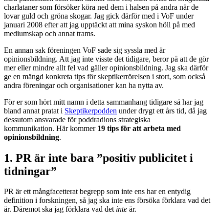
charlataner som försöker köra ned dem i halsen på andra när de
lovar guld och gröna skogar. Jag gick därför med i VoF under
januari 2008 efter att jag upptäckt att mina syskon höll på med
mediumskap och annat trams.
En annan sak föreningen VoF sade sig syssla med är
opinionsbildning. Att jag inte visste det tidigare, beror på att de gör
mer eller mindre allt fel vad gäller opinionsbildning. Jag ska därför
ge en mängd konkreta tips för skeptikerrörelsen i stort, som också
andra föreningar och organisationer kan ha nytta av.
För er som hört mitt namn i detta sammanhang tidigare så har jag
bland annat pratat i
Skeptikerpodden
under drygt ett års tid, då jag
dessutom ansvarade för poddradions strategiska
kommunikation. Här kommer
19 tips för att arbeta med
opinionsbildning
.
1. PR är inte bara ”positiv publicitet i
tidningar”
PR är ett mångfacetterat begrepp som inte ens har en entydig
definition i forskningen, så jag ska inte ens försöka förklara vad det
är. Däremot ska jag förklara vad det
inte
är.