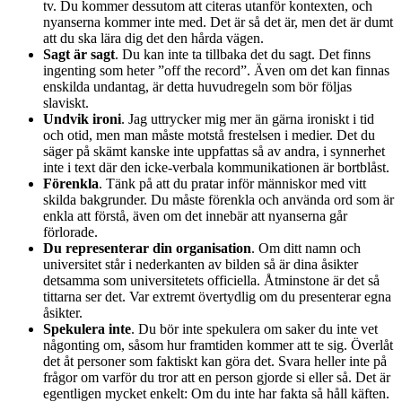
tv. Du kommer dessutom att citeras utanför kontexten, och
nyanserna kommer inte med. Det är så det är, men det är dumt
att du ska lära dig det den hårda vägen.
Sagt är sagt
. Du kan inte ta tillbaka det du sagt. Det finns
ingenting som heter ”off the record”. Även om det kan finnas
enskilda undantag, är detta huvudregeln som bör följas
slaviskt.
Undvik ironi
. Jag uttrycker mig mer än gärna ironiskt i tid
och otid, men man måste motstå frestelsen i medier. Det du
säger på skämt kanske inte uppfattas så av andra, i synnerhet
inte i text där den icke-verbala kommunikationen är bortblåst.
Förenkla
. Tänk på att du pratar inför människor med vitt
skilda bakgrunder. Du måste förenkla och använda ord som är
enkla att förstå, även om det innebär att nyanserna går
förlorade.
Du representerar din organisation
. Om ditt namn och
universitet står i nederkanten av bilden så är dina åsikter
detsamma som universitetets officiella. Åtminstone är det så
tittarna ser det. Var extremt övertydlig om du presenterar egna
åsikter.
Spekulera inte
. Du bör inte spekulera om saker du inte vet
någonting om, såsom hur framtiden kommer att te sig. Överlåt
det åt personer som faktiskt kan göra det. Svara heller inte på
frågor om varför du tror att en person gjorde si eller så. Det är
egentligen mycket enkelt: Om du inte har fakta så håll käften.