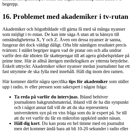
begrepp.
16. Problemet med akademiker i tv-rutan
Akademiker och högutbildade vill gärna få med så många nyanser
som möjligt i tv-rutan. De kan inte säga A utan att ta hänsyn till
omständigheterna X, Y och Z. Även om dessa nyanser är sanna,
fungerar det dock väldigt dåligt. Ofta blir nämligen resultatet precis
tvärtom: I stället begriper ingen vad de pratar om och alla undrar
varför den där idioten får skattepengar till att agera gödselspridare på
prime time. Här är alltså återigen medielogiken av yttersta betydelse.
Enkelt uttryckt: Akademiker söker nyanser medan journalister har ett
fast utrymme de ska fylla med innehåll. Håll dig inom den ramen.
Här kommer därför några specifika
tips för akademiker
som ställer
upp i radio, tv eller pressen som sakexpert i någon fråga:
Ta reda på varför du intervjuas
. Ibland behöver
journalisten bakgrundsmaterial, ibland vill de ha din synpunkt
och i något annat fall vill de att du ska representera
universitetets syn på en viss fråga som du är expert på. Se till
att du vet varför du får en mikrofon uppkörd under näsan.
Håll dig kort
. Du kan prata en hel timme med en journalist
men det kommer ändå bara att bli 10-20 sekunder i radio eller