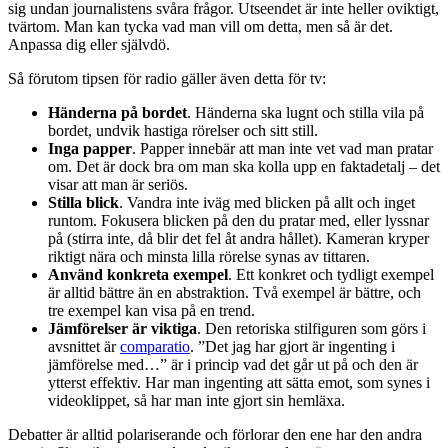
sig undan journalistens svåra frågor. Utseendet är inte heller oviktigt,
tvärtom. Man kan tycka vad man vill om detta, men så är det.
Anpassa dig eller självdö.
Så förutom tipsen för radio gäller även detta för tv:
Händerna på bordet
. Händerna ska lugnt och stilla vila på
bordet, undvik hastiga rörelser och sitt still.
Inga papper
. Papper innebär att man inte vet vad man pratar
om. Det är dock bra om man ska kolla upp en faktadetalj – det
visar att man är seriös.
Stilla blick
. Vandra inte iväg med blicken på allt och inget
runtom. Fokusera blicken på den du pratar med, eller lyssnar
på (stirra inte, då blir det fel åt andra hållet). Kameran kryper
riktigt nära och minsta lilla rörelse synas av tittaren.
Använd konkreta exempel
. Ett konkret och tydligt exempel
är alltid bättre än en abstraktion. Två exempel är bättre, och
tre exempel kan visa på en trend.
Jämförelser är viktiga
. Den retoriska stilfiguren som görs i
avsnittet är
comparatio
. ”Det jag har gjort är ingenting i
jämförelse med…” är i princip vad det går ut på och den är
ytterst effektiv. Har man ingenting att sätta emot, som synes i
videoklippet, så har man inte gjort sin hemläxa.
Debatter är alltid polariserande och förlorar den ene har den andra