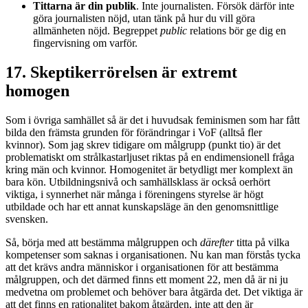
Tittarna är din publik
. Inte journalisten. Försök därför inte
göra journalisten nöjd, utan tänk på hur du vill göra
allmänheten nöjd. Begreppet
public
relations bör ge dig en
fingervisning om varför.
17. Skeptikerrörelsen är extremt
homogen
Som i övriga samhället så är det i huvudsak feminismen som har fått
bilda den främsta grunden för förändringar i VoF (alltså fler
kvinnor). Som jag skrev tidigare om målgrupp (punkt tio) är det
problematiskt om strålkastarljuset riktas på en endimensionell fråga
kring män och kvinnor. Homogenitet är betydligt mer komplext än
bara kön. Utbildningsnivå och samhällsklass är också oerhört
viktiga, i synnerhet när många i föreningens styrelse är högt
utbildade och har ett annat kunskapsläge än den genomsnittlige
svensken.
Så, börja med att bestämma målgruppen och
därefter
titta på vilka
kompetenser som saknas i organisationen. Nu kan man förstås tycka
att det krävs andra människor i organisationen för att bestämma
målgruppen, och det därmed finns ett moment 22, men då är ni ju
medvetna om problemet och behöver bara åtgärda det. Det viktiga är
att det finns en rationalitet bakom åtgärden, inte att den är