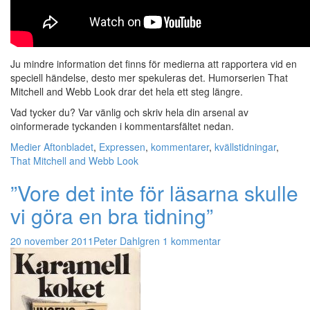
Ju mindre information det finns för medierna att rapportera vid en
speciell händelse, desto mer spekuleras det. Humorserien That
Mitchell and Webb Look drar det hela ett steg längre.
Vad tycker du? Var vänlig och skriv hela din arsenal av
oinformerade tyckanden i kommentarsfältet nedan.
Medier
Aftonbladet
,
Expressen
,
kommentarer
,
kvällstidningar
,
That Mitchell and Webb Look
”Vore det inte för läsarna skulle
vi göra en bra tidning”
20 november 2011
Peter Dahlgren
1 kommentar