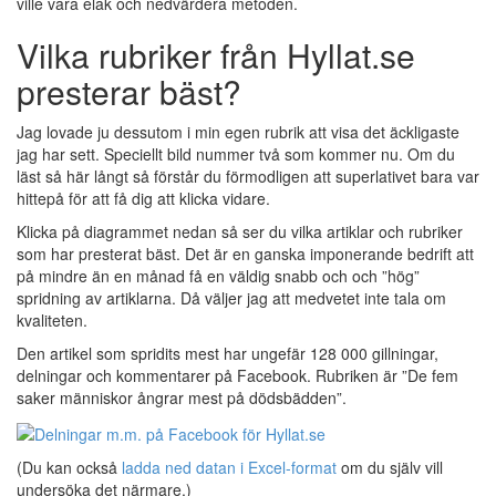
ville vara elak och nedvärdera metoden.
Vilka rubriker från Hyllat.se
presterar bäst?
Jag lovade ju dessutom i min egen rubrik att visa det äckligaste
jag har sett. Speciellt bild nummer två som kommer nu. Om du
läst så här långt så förstår du förmodligen att superlativet bara var
hittepå för att få dig att klicka vidare.
Klicka på diagrammet nedan så ser du vilka artiklar och rubriker
som har presterat bäst. Det är en ganska imponerande bedrift att
på mindre än en månad få en väldig snabb och och ”hög”
spridning av artiklarna. Då väljer jag att medvetet inte tala om
kvaliteten.
Den artikel som spridits mest har ungefär 128 000 gillningar,
delningar och kommentarer på Facebook. Rubriken är ”De fem
saker människor ångrar mest på dödsbädden”.
(Du kan också
ladda ned datan i Excel-format
om du själv vill
undersöka det närmare.)