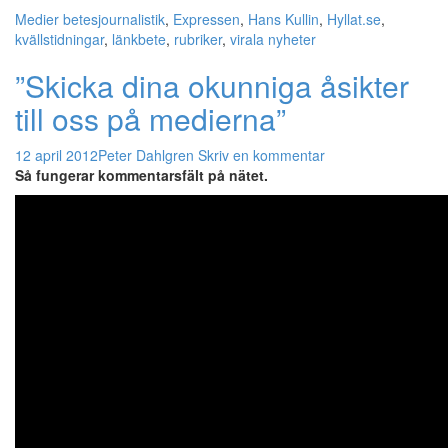
Medier
betesjournalistik
,
Expressen
,
Hans Kullin
,
Hyllat.se
,
kvällstidningar
,
länkbete
,
rubriker
,
virala nyheter
”Skicka dina okunniga åsikter
till oss på medierna”
12 april 2012
Peter Dahlgren
Skriv en kommentar
Så fungerar kommentarsfält på nätet.