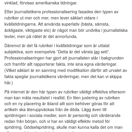
vinklad, förvisso amerikanska tidningar.
Efter journalistikens professionalisering fasades den typen av
rubriker ut mer och mer, men lever såklart vidare i
kvällstidningarna. Att använda superlativ (bästa, sämsta,
äckligaste, viktigaste etc) är något man bör undvika i journalistiska
texter, men på nätet är det annorlunda.
Däremot är det få rubriker i kvällstidningar som är uttalat
subjektiva, som exempelvis ”Detta är det värsta
jag
sett”.
Professionaliseringen har gjort att journalisten står i bakgrunden
och framför allt rapporterar fakta, inte sina egna värderingar.
(Vilket såklart är en sanning med modifikation därför att urvalet av
fakta speglar journalistikens värderingar, men det kan vi skippa
här.)
På internet är den här typen av rubriker väldigt effektiva eftersom
man kan mäta resultatet i realtid. En liten justering av rubriken
och en ny placering är ibland allt som behöver göras för att
artikeln ska återuppväckas från de döda. Lägg även till
spridningen i sociala medier, som är personlig och värderande
redan från början, och vi har en väldigt effektiv metod för
spridning. Gödselspridning, skulle man kunna kalla det om man