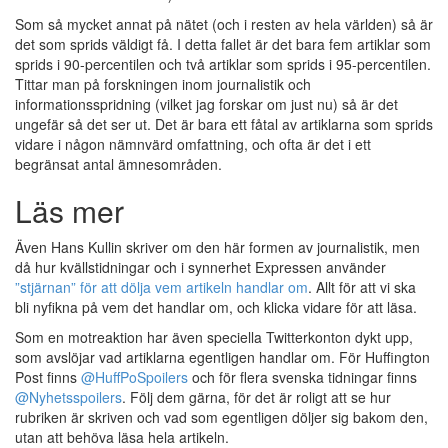
Som så mycket annat på nätet (och i resten av hela världen) så är
det som sprids väldigt få. I detta fallet är det bara fem artiklar som
sprids i 90-percentilen och två artiklar som sprids i 95-percentilen.
Tittar man på forskningen inom journalistik och
informationsspridning (vilket jag forskar om just nu) så är det
ungefär så det ser ut. Det är bara ett fåtal av artiklarna som sprids
vidare i någon nämnvärd omfattning, och ofta är det i ett
begränsat antal ämnesområden.
Läs mer
Även Hans Kullin skriver om den här formen av journalistik, men
då hur kvällstidningar och i synnerhet Expressen använder
”stjärnan” för att dölja vem artikeln handlar om
. Allt för att vi ska
bli nyfikna på vem det handlar om, och klicka vidare för att läsa.
Som en motreaktion har även speciella Twitterkonton dykt upp,
som avslöjar vad artiklarna egentligen handlar om. För Huffington
Post finns
@HuffPoSpoilers
och för flera svenska tidningar finns
@Nyhetsspoilers
. Följ dem gärna, för det är roligt att se hur
rubriken är skriven och vad som egentligen döljer sig bakom den,
utan att behöva läsa hela artikeln.