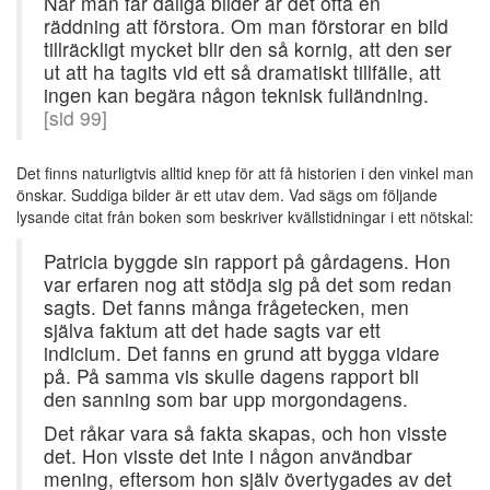
När man får dåliga bilder är det ofta en
räddning att förstora. Om man förstorar en bild
tillräckligt mycket blir den så kornig, att den ser
ut att ha tagits vid ett så dramatiskt tillfälle, att
ingen kan begära någon teknisk fulländning.
[sid 99]
Det finns naturligtvis alltid knep för att få historien i den vinkel man
önskar. Suddiga bilder är ett utav dem. Vad sägs om följande
lysande citat från boken som beskriver kvällstidningar i ett nötskal:
Patricia byggde sin rapport på gårdagens. Hon
var erfaren nog att stödja sig på det som redan
sagts. Det fanns många frågetecken, men
själva faktum att det hade sagts var ett
indicium. Det fanns en grund att bygga vidare
på. På samma vis skulle dagens rapport bli
den sanning som bar upp morgondagens.
Det råkar vara så fakta skapas, och hon visste
det. Hon visste det inte i någon användbar
mening, eftersom hon själv övertygades av det