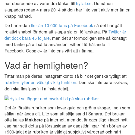
har oberoende av varandra länkat till
hyllat.se
.
Domänen
skapades redan 4 mars 2014 så den har inte varit aktiv mer än en
knapp månad.
De har redan
fler än 10 000 fans på Facebook
så det har gått
relativt snabbt för dem att skapa sig en följarskara. På
Twitter är
det dock bara 45 följare
, men det är förmodligen inte så konstigt
med tanke på att så få använder Twitter i förhållande till
Facebook. Google+ är inte ens värt att nämna.
Vad är hemligheten?
Tittar man på deras Instagramkonto så blir det ganska tydligt att
rubriker fyller en väldigt viktig funktion
. Den ska inte bara skrivas,
den ska finslipas in i minsta detalj.
Det är förstås rubriker som lovar guld och gröna skogar, men som
sällan når ända dit. Lite som att sälja sand i Sahara. Det brukar
ofta kallas
länkbete
på internet, men det är egentligen inget nytt.
Jag har sett detta på förstasidan av dagstidningar från början av
1900-talet där rubriken är väldigt subjektivt värderad och hårt