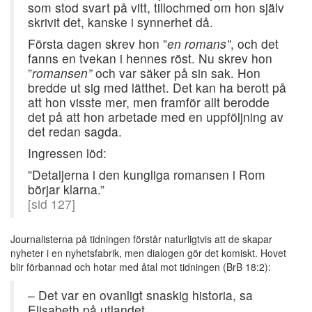
som stod svart på vitt, tillochmed om hon själv
skrivit det, kanske i synnerhet då.
Första dagen skrev hon ”
en romans”
, och det
fanns en tvekan i hennes röst. Nu skrev hon
”
romansen”
och var säker på sin sak. Hon
bredde ut sig med lätthet. Det kan ha berott på
att hon visste mer, men framför allt berodde
det på att hon arbetade med en uppföljning av
det redan sagda.
Ingressen löd:
”Detaljerna i den kungliga romansen i Rom
börjar klarna.”
[sid 127]
Journalisterna på tidningen förstår naturligtvis att de skapar
nyheter i en nyhetsfabrik, men dialogen gör det komiskt. Hovet
blir förbannad och hotar med åtal mot tidningen (BrB 18:2):
– Det var en ovanligt snaskig historia, sa
Elisabeth på utlandet.