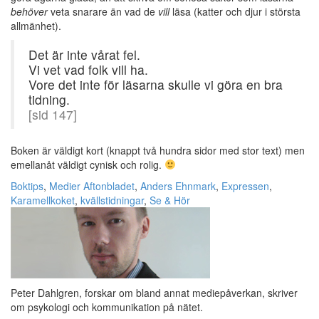
behöver
veta snarare än vad de
vill
läsa (katter och djur i största
allmänhet).
Det är inte vårat fel.
Vi vet vad folk vill ha.
Vore det inte för läsarna skulle vi göra en bra
tidning.
[sid 147]
Boken är väldigt kort (knappt två hundra sidor med stor text) men
emellanåt väldigt cynisk och rolig.
Boktips
,
Medier
Aftonbladet
,
Anders Ehnmark
,
Expressen
,
Karamellkoket
,
kvällstidningar
,
Se & Hör
Peter Dahlgren, forskar om bland annat mediepåverkan, skriver
om psykologi och kommunikation på nätet.