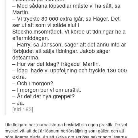
– Med sådana löpsedlar måste vi ha sålt, sa
Martin.
– Vi tryckte 80 000 extra igår, sa Häger. Det
ser ut att som vi sålde slut i
Stockholmsområdet. Vi körde ut tidningar hela
eftermiddagen.
– Harry, sa Jansson, säger att det ännu inte är
förbjudet att sälja tidningar. Jakob säger
detsamma.
– Hur var det idag? frågade Martin.
– Idag hade vi uppföljning och tryckte 130 000
extra.
– Och i morgon?
– I morgon ber vi om ursäkt.
– Är det det nya greppet?
– Ja.
[sid 163]
Lite tidigare har journalisterna beskrivit sin egen praktik. De vet
mycket väl att det är lösnummerförsäljning som gäller, och att
göra ägarna glada, än att skriva om seriösa saker som läsarna