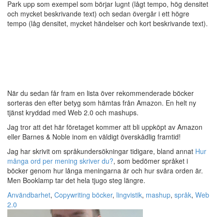
Park upp som exempel som börjar lugnt (lågt tempo, hög densitet
och mycket beskrivande text) och sedan övergår i ett högre
tempo (låg densitet, mycket händelser och kort beskrivande text).
När du sedan får fram en lista över rekommenderade böcker
sorteras den efter betyg som hämtas från Amazon. En helt ny
tjänst kryddad med Web 2.0 och mashups.
Jag tror att det här företaget kommer att bli uppköpt av Amazon
eller Barnes & Noble inom en väldigt överskådlig framtid!
Jag har skrivit om språkundersökningar tidigare, bland annat
Hur
många ord per mening skriver du?
, som bedömer språket i
böcker genom hur långa meningarna är och hur svåra orden är.
Men Booklamp tar det hela tjugo steg längre.
Användbarhet
,
Copywriting
böcker
,
lingvistik
,
mashup
,
språk
,
Web
2.0