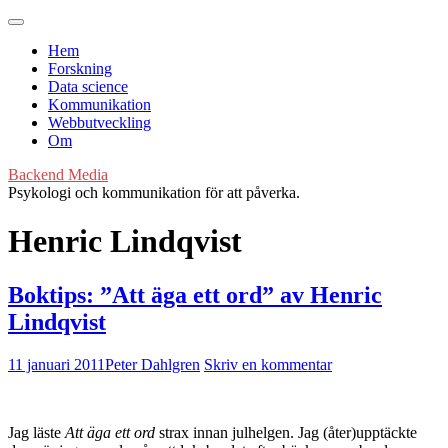
Hem
Forskning
Data science
Kommunikation
Webbutveckling
Om
Backend Media
Psykologi och kommunikation för att påverka.
Henric Lindqvist
Boktips: ”Att äga ett ord” av Henric
Lindqvist
11 januari 2011
Peter Dahlgren
Skriv en kommentar
Jag läste
Att äga ett ord
strax innan julhelgen. Jag (åter)upptäckte