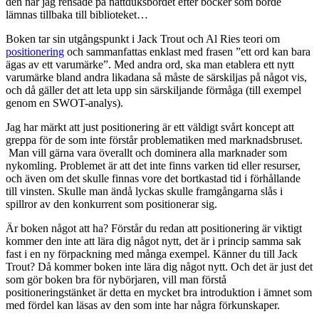
den när jag rensade på nattduksbordet efter böcker som borde
lämnas tillbaka till biblioteket…
Boken tar sin utgångspunkt i Jack Trout och Al Ries teori om
positionering
och sammanfattas enklast med frasen ”ett ord kan bara
ägas av ett varumärke”. Med andra ord, ska man etablera ett nytt
varumärke bland andra likadana så måste de särskiljas på något vis,
och då gäller det att leta upp sin särskiljande förmåga (till exempel
genom en SWOT-analys).
Jag har märkt att just positionering är ett väldigt svårt koncept att
greppa för de som inte förstår problematiken med marknadsbruset.
Man vill gärna vara överallt och dominera alla marknader som
nykomling. Problemet är att det inte finns varken tid eller resurser,
och även om det skulle finnas vore det bortkastad tid i förhållande
till vinsten. Skulle man ändå lyckas skulle framgångarna slås i
spillror av den konkurrent som positionerar sig.
Är boken något att ha? Förstår du redan att positionering är viktigt
kommer den inte att lära dig något nytt, det är i princip samma sak
fast i en ny förpackning med många exempel. Känner du till Jack
Trout? Då kommer boken inte lära dig något nytt. Och det är just det
som gör boken bra för nybörjaren, vill man förstå
positioneringstänket är detta en mycket bra introduktion i ämnet som
med fördel kan läsas av den som inte har några förkunskaper.