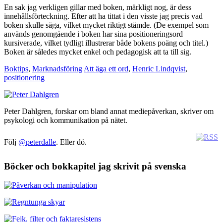
En sak jag verkligen gillar med boken, märkligt nog, är dess
innehållsförteckning. Efter att ha tittat i den visste jag precis vad
boken skulle säga, vilket mycket riktigt stämde. (De exempel som
används genomgående i boken har sina positioneringsord
kursiverade, vilket tydligt illustrerar både bokens poäng och titel.)
Boken är således mycket enkel och pedagogisk att ta till sig.
Boktips
,
Marknadsföring
Att äga ett ord
,
Henric Lindqvist
,
positionering
Peter Dahlgren, forskar om bland annat mediepåverkan, skriver om
psykologi och kommunikation på nätet.
Följ
@peterdalle
. Eller dö.
Böcker och bokkapitel jag skrivit på svenska