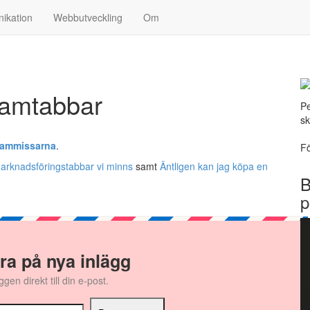
ikation
Webbutveckling
Om
lamtabbar
Pe
sk
klammissarna
.
Fö
arknadsföringstabbar vi minns
samt
Äntligen kan jag köpa en
B
p
a på nya inlägg
gen direkt till din e-post.