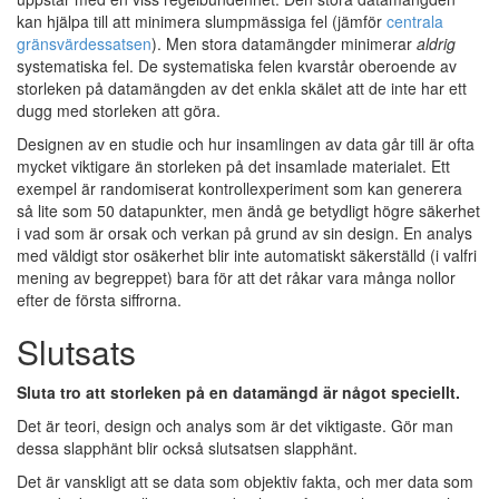
kan hjälpa till att minimera slumpmässiga fel (jämför
centrala
gränsvärdessatsen
). Men stora datamängder minimerar
aldrig
systematiska fel. De systematiska felen kvarstår oberoende av
storleken på datamängden av det enkla skälet att de inte har ett
dugg med storleken att göra.
Designen av en studie och hur insamlingen av data går till är ofta
mycket viktigare än storleken på det insamlade materialet. Ett
exempel är randomiserat kontrollexperiment som kan generera
så lite som 50 datapunkter, men ändå ge betydligt högre säkerhet
i vad som är orsak och verkan på grund av sin design. En analys
med väldigt stor osäkerhet blir inte automatiskt säkerställd (i valfri
mening av begreppet) bara för att det råkar vara många nollor
efter de första siffrorna.
Slutsats
Sluta tro att storleken på en datamängd är något speciellt.
Det är teori, design och analys som är det viktigaste. Gör man
dessa slapphänt blir också slutsatsen slapphänt.
Det är vanskligt att se data som objektiv fakta, och mer data som