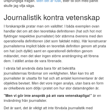
ursprungliga frågan.
Men det är fusk
, eller till och med påhitt
skulle jag vilja säga.
Journalistik kontra vetenskap
I forskarspråk pratar man om
validitet
. I båda exemplen ovan
handlar det om att den teoretiska definitionen (hat och hot mot
flyktingar respektive journalister) bör stämma överens med den
operationella definitionen (det som faktiskt mäts). Här konstruerar
journalisterna implicit både en teoretisk definition genom att prata
om hat (och dylikt) samt en operationell definition genom
mätandet, men det sker ingen större ansträngning att förena
dem. I stället
antas
de vara förenade.
I värsta fall används data bara för att bekräfta
journalisternas fördomar om verkligheten. Man kan tro att
journalister är utsatta för hat och att antalet kommentarer är det
objektiva beviset. Men det vore ingen analys, utan bara en form
av cirkelbevis som döljs i pratet om hur stor datamängden är.
”Men vi gör inte anspråk på att vara vetenskapliga!”
är en
invändning från journalister.
Det är sant, det är viktigt att inte förväxla journalistik med