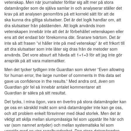
vetenskap. Men när journalister förlitar sig allt mer på stora
datamängder som de själva samlar in och analyserar ställer det
krav på att analysen genomförs på ett korrekt sätt för att de
ska kunna dra giltiga slutsatser. Det är det logik handlar om, att
dra slutsatser från påståenden. Att logik används inom
vetenskapen innebär inte att det är förbehållet vetenskapen eller
ens att det endast bör förekomma där. Snarare tvärtom. Det är
inte så att frasen ”vi håller inte på med vetenskap” är ett frikort till
att dra slutsatser som inte låter sig dras från de metoder som
används. Det vore absurt att hävda att 1+1=3 för att jag inte gör
anspråk på att vara matematiker.
Men det tycker tydligen inte Guardian som skriver ”Even allowing
for human error, the large number of comments in this data set
gave us confidence in the results.” Med andra ord,
även
om
Guardian gör fel så innebär antalet kommentarer att
Guardian är säkra på sitt resultat.
Det tycks, i mina ögon, vara en övertro på stora datamängder kan
ge oss en särskild insikt som små datamängder inte kan ge oss,
och att problem enkelt försvinner med ökad storlek. Men det är
viktigt att skilja mellan slumpmässiga fel som uppstår lite här och
var (som namnet antyder) och mellan systematiska fel som
uppstår med en viss regelbundenhet. Den stora datamängden