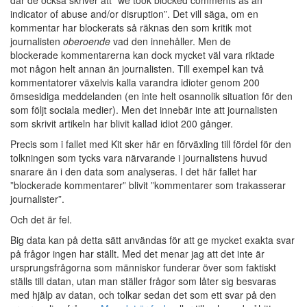
indicator of abuse and/or disruption”. Det vill säga, om en
kommentar har blockerats så räknas den som kritik mot
journalisten
oberoende
vad den innehåller. Men de
blockerade kommentarerna kan dock mycket väl vara riktade
mot någon helt annan än journalisten. Till exempel kan två
kommentatorer växelvis kalla varandra idioter genom 200
ömsesidiga meddelanden (en inte helt osannolik situation för den
som följt sociala medier). Men det innebär inte att journalisten
som skrivit artikeln har blivit kallad idiot 200 gånger.
Precis som i fallet med Kit sker här en förväxling till fördel för den
tolkningen som tycks vara närvarande i journalistens huvud
snarare än i den data som analyseras. I det här fallet har
”blockerade kommentarer” blivit ”kommentarer som trakasserar
journalister”.
Och det är fel.
Big data kan på detta sätt användas för att ge mycket exakta svar
på frågor ingen har ställt. Med det menar jag att det inte är
ursprungsfrågorna som människor funderar över som faktiskt
ställs till datan, utan man ställer frågor som låter sig besvaras
med hjälp av datan, och tolkar sedan det som ett svar på den