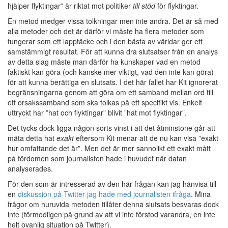
hjälper flyktingar” är riktat mot politiker
till stöd
för flyktingar.
En metod medger vissa tolkningar men inte andra. Det är så med
alla metoder och det är därför vi måste ha flera metoder som
fungerar som ett lapptäcke och i den bästa av världar ger ett
samstämmigt resultat. För att kunna dra slutsatser från en analys
av detta slag måste man därför ha kunskaper vad en metod
faktiskt kan göra (och kanske mer viktigt, vad den inte kan göra)
för att kunna berättiga en slutsats. I det här fallet har Kit ignorerat
begränsningarna genom att göra om ett samband mellan ord till
ett orsakssamband som ska tolkas på ett specifikt vis. Enkelt
uttryckt har ”hat och flyktingar” blivit ”hat mot flyktingar”.
Det tycks dock ligga någon sorts vinst i att det åtminstone går att
mäta detta hat
exakt
eftersom Kit menar att de nu kan visa ”exakt
hur omfattande det är”. Men det är mer sannolikt ett exakt mått
på fördomen som journalisten hade i huvudet när datan
analyserades.
För den som är intresserad av den här frågan kan jag hänvisa till
en
diskussion på Twitter jag hade med journalisten ifråga
. Mina
frågor om huruvida metoden tillåter denna slutsats besvaras dock
inte (förmodligen på grund av att vi inte förstod varandra, en inte
helt ovanlig situation på Twitter).