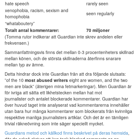
hate speech
rarely seen
xenophobia, racism, sexism and
seen regularly
homophobia
“whataboutery”
Totalt antal kommentarer:
70 miljoner
(Tomma rutor indikerar att Guardian inte skrev andelen eller
frekvensen.)
Sammanfattningsvis finns det mellan 0-3 procentenheters skillnad
mellan könen, och de största skillnaderna återfinns snarare
mellan typ av ämne.
Detta hindrar dock inte Guardian från att dra följande slutsats:
”of the 10
most abused writers
eight are women, and the two
men are black” (återigen mina fetmarkeringar). Men Guardian är
för ivriga att sätta ett likhetstecken mellan hat mot
journalister och antalet blockerade kommentarer. Guardian har
över huvud taget inte analyserat vad kommentarerna innehåller
utan bara hur många kommentarer som blockerats från kvinnliga
respektive manliga journalisters artiklar. Och det är en tämligen
trivial räkneövning som inte säger speciellt mycket.
Guardians metod och källkod finns beskrivet på deras hemsida
,
där de också skriver att ”we took blocked comments as an