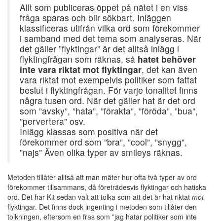
Allt som publiceras öppet på nätet i en viss
fråga sparas och blir sökbart. Inläggen
klassificeras utifrån vilka ord som förekommer
i samband med det tema som analyseras. När
det gäller ”flyktingar” är det alltså inlägg i
flyktingfrågan som räknas, så
hatet behöver
inte vara riktat mot flyktingar
, det kan även
vara riktat mot exempelvis politiker som fattat
beslut i flyktingfrågan. För varje tonalitet finns
några tusen ord. När det gäller hat är det ord
som ”avsky”, ”hata”, ”förakta”, ”föröda”, ”bua”,
”pervertera” osv.
Inlägg klassas som positiva när det
förekommer ord som ”bra”, ”cool”, ”snygg”,
”najs” Även olika typer av smileys räknas.
Metoden tillåter alltså att man mäter hur ofta två typer av ord
förekommer tillsammans, då företrädesvis flyktingar och hatiska
ord. Det har Kit sedan valt att tolka som att det är hat riktat
mot
flyktingar. Det finns dock ingenting i metoden som tillåter den
tolkningen, eftersom en fras som ”jag hatar politiker som inte