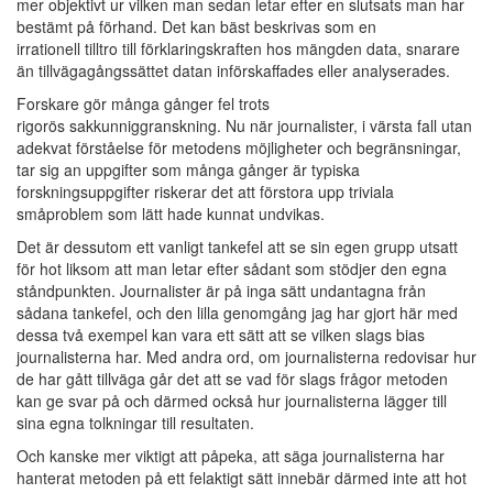
mer objektivt ur vilken man sedan letar efter en slutsats man har
bestämt på förhand. Det kan bäst beskrivas som en
irrationell tilltro till förklaringskraften hos mängden data, snarare
än tillvägagångssättet datan införskaffades eller analyserades.
Forskare gör många gånger fel trots
rigorös sakkunniggranskning. Nu när journalister, i värsta fall utan
adekvat förståelse för metodens möjligheter och begränsningar,
tar sig an uppgifter som många gånger är typiska
forskningsuppgifter riskerar det att förstora upp triviala
småproblem som lätt hade kunnat undvikas.
Det är dessutom ett vanligt tankefel att se sin egen grupp utsatt
för hot liksom att man letar efter sådant som stödjer den egna
ståndpunkten. Journalister är på inga sätt undantagna från
sådana tankefel, och den lilla genomgång jag har gjort här med
dessa två exempel kan vara ett sätt att se vilken slags bias
journalisterna har. Med andra ord, om journalisterna redovisar hur
de har gått tillväga går det att se vad för slags frågor metoden
kan ge svar på och därmed också hur journalisterna lägger till
sina egna tolkningar till resultaten.
Och kanske mer viktigt att påpeka, att säga journalisterna har
hanterat metoden på ett felaktigt sätt innebär därmed inte att hot