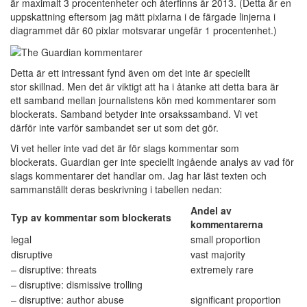
är maximalt 3 procentenheter och återfinns år 2013. (Detta är en
uppskattning eftersom jag mätt pixlarna i de färgade linjerna i
diagrammet där 60 pixlar motsvarar ungefär 1 procentenhet.)
Detta är ett intressant fynd även om det inte är speciellt
stor skillnad. Men det är viktigt att ha i åtanke att detta bara är
ett samband mellan journalistens kön med kommentarer som
blockerats. Samband betyder inte orsakssamband. Vi vet
därför inte varför sambandet ser ut som det gör.
Vi vet heller inte vad det är för slags kommentar som
blockerats. Guardian ger inte speciellt ingående analys av vad för
slags kommentarer det handlar om. Jag har läst texten och
sammanställt deras beskrivning i tabellen nedan:
Andel av
Typ av kommentar som blockerats
kommentarerna
legal
small proportion
disruptive
vast majority
– disruptive: threats
extremely rare
– disruptive: dismissive trolling
– disruptive: author abuse
significant proportion