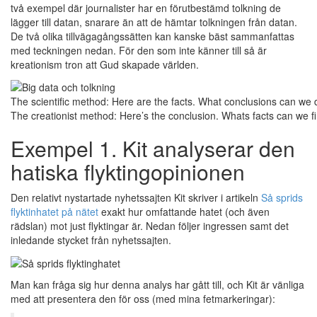
två exempel där journalister har en förutbestämd tolkning de
lägger till datan, snarare än att de hämtar tolkningen från datan.
De två olika tillvägagångssätten kan kanske bäst sammanfattas
med teckningen nedan. För den som inte känner till så är
kreationism tron att Gud skapade världen.
The scientific method: Here are the facts. What conclusions can we
The creationist method: Here’s the conclusion. Whats facts can we fi
Exempel 1. Kit analyserar den
hatiska flyktingopinionen
Den relativt nystartade nyhetssajten Kit skriver i artikeln
Så sprids
flyktinhatet på nätet
exakt hur omfattande hatet (och även
rädslan) mot just flyktingar är. Nedan följer ingressen samt det
inledande stycket från nyhetssajten.
Man kan fråga sig hur denna analys har gått till, och Kit är vänliga
med att presentera den för oss (med mina fetmarkeringar):