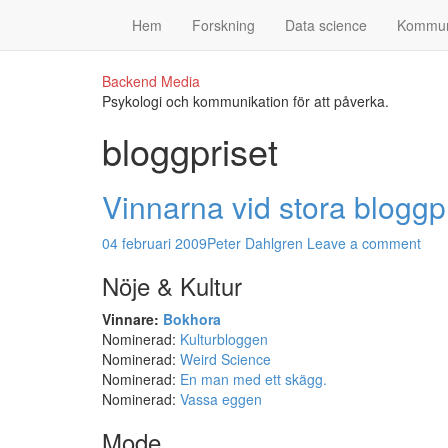
Hem
Forskning
Data science
Kommun
Backend Media
Psykologi och kommunikation för att påverka.
bloggpriset
Vinnarna vid stora bloggp
04 februari 2009
Peter Dahlgren
Leave a comment
Nöje & Kultur
Vinnare:
Bokhora
Nominerad:
Kulturbloggen
Nominerad:
Weird Science
Nominerad:
En man med ett skägg.
Nominerad:
Vassa eggen
Mode