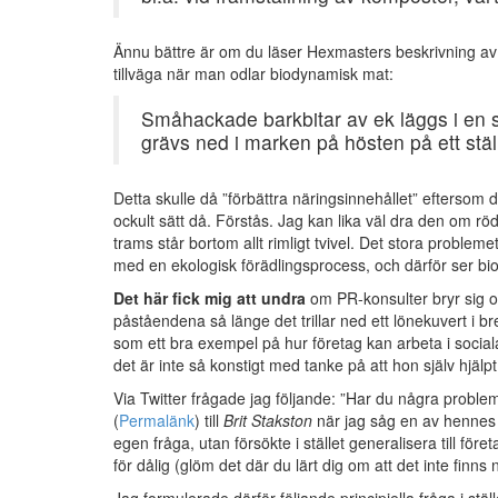
Ännu bättre är om du läser Hexmasters beskrivning a
tillväga när man odlar biodynamisk mat:
Småhackade barkbitar av ek läggs i en s
grävs ned i marken på hösten på ett stäl
Detta skulle då ”förbättra näringsinnehållet” eftersom d
ockult sätt då. Förstås. Jag kan lika väl dra den om rö
trams står bortom allt rimligt tvivel. Det stora problem
med en ekologisk förädlingsprocess, och därför ser bi
Det här fick mig att undra
om PR-konsulter bryr sig o
påståendena så länge det trillar ned ett lönekuvert i 
som ett bra exempel på hur företag kan arbeta i soci
det är inte så konstigt med tanke på att hon själv hjälp
Via Twitter frågade jag följande: ”Har du några proble
(
Permalänk
) till
Brit Stakston
när jag såg en av hennes 
egen fråga, utan försökte i stället generalisera till för
för dålig (glöm det där du lärt dig om att det inte finns