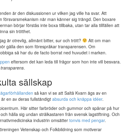
nden är den diskussionen ur vilken jag ville ha svar. Att
r en försvarsmekanism när man känner sig trängd. Den boxare
man börjar förstås inte boxa tillbaka, utan tar alla tillfällen att
nna sin trötthet.
g är otrevlig, allmänt bitter, sur och trött?
Att om man
n bör gälla den som förespråkar transparensen. Om
 jobbiga så har du de facto borrat ned huvudet i marken.
 öppen
eftersom det kan leda till frågor som hon inte vill besvara.
t
transparens
.
ulta sällskap
 ägarförhållanden
så kan vi se att Saltå Kvarn ägs av en
är en av deras fullständigt
absurda och knäppa idéer
.
 epicentrum. Här sitter farbröder och gummor och spånar på hur
och hålla sig undan strålkastaren från svensk lagstiftning. Och
ternativmedicinska industrin omsätter
tonvis med pengar
.
öreningen Vetenskap och Folkbildning som motiverar