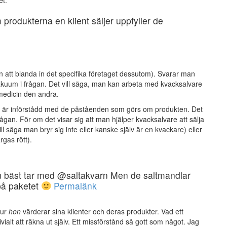
et:
 produkterna en klient säljer uppfyller de
 att blanda in det specifika företaget dessutom). Svarar man
akuum i frågan. Det vill säga, man kan arbeta med kvacksalvare
edicin den andra.
er är införstådd med de påståenden som görs om produkten. Det
rågan. För om det visar sig att man hjälper kvacksalvare att sälja
 säga man bryr sig inte eller kanske själv är en kvackare) eller
rgas rött).
u bäst tar med @saltakvarn Men de saltmandlar
 på paketet
Permalänk
hur
hon
värderar sina klienter och deras produkter. Vad ett
vialt att räkna ut själv. Ett missförstånd så gott som något. Jag