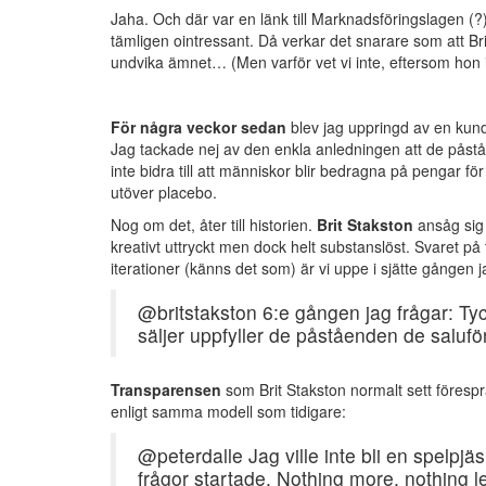
Jaha. Och där var en länk till Marknadsföringslagen (
tämligen ointressant. Då verkar det snarare som att Brit 
undvika ämnet… (Men varför vet vi inte, eftersom hon i
För några veckor sedan
blev jag uppringd av en kund 
Jag tackade nej av den enkla anledningen att de påstå
inte bidra till att människor blir bedragna på pengar för 
utöver placebo.
Nog om det, åter till historien.
Brit Stakston
ansåg sig s
kreativt uttryckt men dock helt substanslöst. Svaret på 
iterationer (känns det som) är vi uppe i sjätte gången 
@britstakston 6:e gången jag frågar: Tyc
säljer uppfyller de påståenden de saluf
Transparensen
som Brit Stakston normalt sett föresprå
enligt samma modell som tidigare:
@peterdalle Jag ville inte bli en spelpj
frågor startade. Nothing more, nothing l