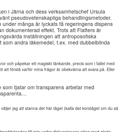
iniken i Järna och dess verksamhetschef Ursula
a använt pseudovetenskapliga behandlingsmetoder.
n under många år lyckats få regeringens dispens
n dokumenterad effekt. Trots att Flatters är
ngsvärda inställningen att antroposofiska
t som andra läkemedel, t.ex. med dubbelblinda
äror och påpekar ett magiskt tänkande, precis som i fallet med
tt att förstå varför mina frågor är obekväma att svara på. Eller
re som tjatar om transparens arbetar med
ransparenta…
 väljer jag att stanna det här tåget (kalla det korståget om du så
irektmeddelanden till mig under diskussionens gång med glada