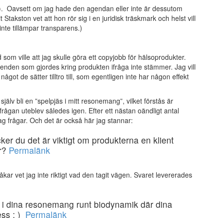
?). Oavsett om jag hade den agendan eller inte är dessutom
Stakston vet att hon rör sig i en juridisk träskmark och helst vill
nte tillämpar transparens.)
som ville att jag skulle göra ett copyjobb för hälsoprodukter.
enden som gjordes kring produkten ifråga inte stämmer. Jag vill
något de sätter tilltro till, som egentligen inte har någon effekt
jälv bli en ”spelpjäs i mitt resonemang”, vilket förstås är
frågan uteblev således igen. Efter ett nästan oändligt antal
jag frågar. Och det är också här jag stannar:
ker du det är viktigt om produkterna en klient
ör?
Permalänk
kar vet jag inte riktigt vad den tagit vägen. Svaret levererades
äs i dina resonemang runt biodynamik där dina
ess : )
Permalänk