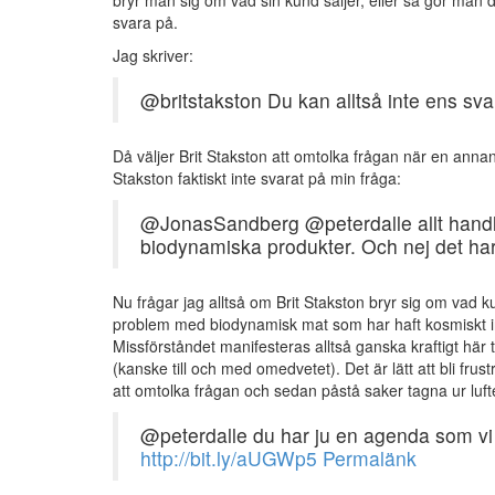
svara på.
Jag skriver:
@britstakston Du kan alltså inte ens sva
Då väljer Brit Stakston att omtolka frågan när en annan
Stakston faktiskt inte svarat på min fråga:
@JonasSandberg @peterdalle allt handl
biodynamiska produkter. Och nej det har
Nu frågar jag alltså om Brit Stakston bryr sig om vad 
problem med biodynamisk mat som har haft kosmiskt i
Missförståndet manifesteras alltså ganska kraftigt här t
(kanske till och med omedvetet). Det är lätt att bli frus
att omtolka frågan och sedan påstå saker tagna ur luft
@peterdalle du har ju en agenda som vi b
http://bit.ly/aUGWp5
Permalänk