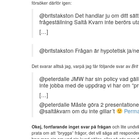
försöker därför igen:
@britstakston Det handlar ju om ditt sätt
frågeställning Saltå Kvarn inte berörs ut
[…]
@britstakston Frågan är hypotetisk ja/nej
Det svarar alltså jag, varpå jag får följande svar av
Bri
@peterdalle JMW har sin policy vad gälle
inte jobba med de uppdrag vi har om ”p
[…]
@peterdalle Måste göra 2 presentationer.
@saltåkvarn om du inte gillar´t
Perma
Okej, fortfarande inget svar på frågan
och lite undv
prata om att ”brygga” frågor, det vill säga att responde
bryr man sig om vad sin kund säljer, eller så gör man det