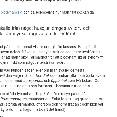
v
biodynamiskt
och då exempelvis hur man faktiskt kan gå
kalle från något husdjur, omges av torv och
le där mycket regnvatten rinner förbi.
et på ett eller annat vis tar energi från kosmos. Fast på ett
dluvan också. Nåväl, att biodynamisk odlad mat är kvalificerat
et är att människor i allmänhet tror att biodynamiskt är synonymt
odynamiskt som något eftersträvansvärt.
m vad kunden säger, eller om man sväljer de flesta
brevlådan varje månad.
Brit Stakston
brukar lyfta fram Saltå Kvarn
ala medier med
transparens
och
öppenhet
som två ledord. Och
t till att utbilda dem och föreläser tillsammans med dem.
m med ’biodynamisk odling’? Vad är din syn på det?”
Powerpoint-presentationer om Saltå Kvarn. Jag gillade inte min
etag i största allmänhet, eftersom den förra frågan egentligen var
 några dumma frågor – såklart det finns!).