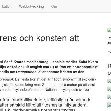
ikation
Webbutveckling
Om
arens och konsten att
Pe
sk
Fö
med Saltå Kvarns mediestrategi i sociala medier. Saltå Kvarn
B
ljer också ockult magisk mat (!) utifrån ett antroposofiskt
p
handla om
transparens
, eller snarare bristen av den.
reparat. De flesta tror att det är någon synonym till ekologisk
agiskt tänkande kring mat. Genom att odla maten på ett visst
os ha ett inflytande på maten. Nationalencyklopedin skriver:
 från fabrikstillverkade, lättlösliga gödselmedel
 särskild tilltro till ”kosmiska inflytanden”,
ill s.k. biodynamiska preparat utnyttjas.