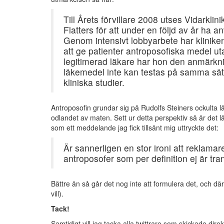
Till Årets förvillare 2008 utses Vidarkl
Flatters för att under en följd av år h
Genom intensivt lobbyarbete har klinike
att ge patienter antroposofiska medel uta
legitimerad läkare har hon den anmärkni
läkemedel inte kan testas på samma sät
kliniska studier.
Antroposofin grundar sig på Rudolfs Steiners ockulta l
odlandet av maten. Sett ur detta perspektiv så är det lä
som ett meddelande jag fick tillsänt mig uttryckte det:
Är sannerligen en stor ironi att reklama
antroposofer som per definition ej är t
Bättre än så går det nog inte att formulera det, och där
vill).
Tack!
Samtidigt vill jag tacka alla twittrare som skickade d