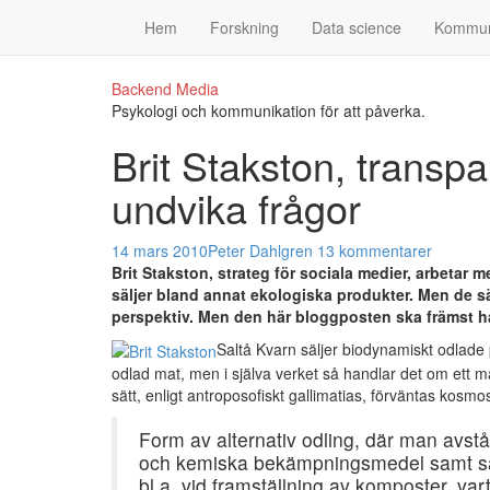
Hem
Forskning
Data science
Kommun
Backend Media
Psykologi och kommunikation för att påverka.
Brit Stakston, transp
undvika frågor
14 mars 2010
Peter Dahlgren
13 kommentarer
Brit Stakston
, strateg för sociala medier, arbetar 
säljer bland annat ekologiska produkter. Men de sä
perspektiv. Men den här bloggposten ska främst 
Saltå Kvarn säljer biodynamiskt odlade p
odlad mat, men i själva verket så handlar det om ett m
sätt, enligt antroposofiskt gallimatias, förväntas kosm
Form av alternativ odling, där man avstår
och kemiska bekämpningsmedel samt sätter
bl.a. vid framställning av komposter, vart