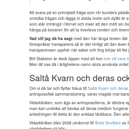
Att svara på en principiell fråga som rör kunders påståe
omtolka frågan och lägga in dolda motiv och dylikt ä
som står inträngd i hörnet och inser att den mött sin över
hänga på boxaren för att ta överleva ronden och övervi
Vad vill jag då ha sagt
med den här långa texten där ja
förespråkar transparens så är det rimligt att den äve
transparensen upphör när saker och ting börjar bli lite
Brit Stakston är dock öppen med att hon
inte vill vara
Men låt oss då i ärlighetens namn sluta använda orde
Saltå Kvarn och deras ock
Om vi då tar och flyttar fokus till
Saltå Kvarn och deras
antroposofisk sammanslutning, varav magisk mat bara 
Vidarkliniken, som ägs av antroposoferna, är idiotins
man kan undvika att bevisa att deras medicin fungerar 
anledningen till detta är den enklast tänkbara. Den al
Vidarkliniken blev 2008 utnämnd till
Årets förvillare
av f
utmärkelsen så här: