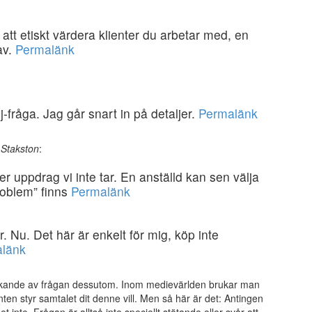
 att etiskt värdera klienter du arbetar med, en
av.
Permalänk
-fråga. Jag går snart in på detaljer.
Permalänk
t Stakston
:
r uppdrag vi inte tar. En anställd kan sen välja
roblem” finns
Permalänk
 Nu. Det här är enkelt för mig, köp inte
länk
ikande av frågan dessutom. Inom medievärlden brukar man
nten styr samtalet dit denne vill. Men så här är det: Antingen
 inte. Frågan är alltså inte speciellt stötande eller svår att