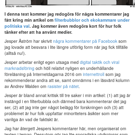
I denna text kommer jag redogöra för några kommentarer jag
fått kring min artikel om
filterbubblor och ekokammare under
politiska val
. Jag kommer även redogöra kort för hur folk
tänker efter att ha använt medier.
Jesper Åström har skrivit
några kommentarer på Facebook
som
jag lovade att besvara i lite längre utförlig form när jag fick tillfälle
(alltså nu!).
Jesper arbetar enligt egen utsaga med
digital taktik och viral
marknadsföring
och höll relativt nyligen en underhållande
föreläsning på Internetdagarna 2016 om
internettroll
som jag
rekommenderar andra att se, samt omnämns i en läsvärd kolumn
av Andrev Walden om
rasister på nätet
.
Jesper är bland annat kritisk till tre saker i min artikel: (1) att jag är
instängd i en filterbubbla och därmed bara kommenterar det jag
ser, (2) att jag inte ger något belägg för forskningen och (3) att
problemet är hur folk uppfattar minoriteters åsikter som mer
vanliga än vad de faktiskt är.
Jag har återgett Jespers kommentarer här, men organiserat om
texten i teman. Dessutom gör jag lite sporadiska utvikningar som