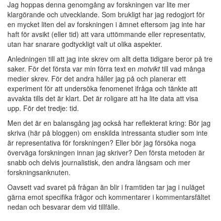
Jag hoppas denna genomgång av forskningen var lite mer
klargörande och utvecklande. Som brukligt har jag redogjort för
en mycket liten del av forskningen i ämnet eftersom jag inte har
haft för avsikt (eller tid) att vara uttömmande eller representativ,
utan har snarare godtyckligt valt ut olika aspekter.
Anledningen till att jag inte skrev om allt detta tidigare beror på tre
saker. För det första var min förra text en
motvikt
till vad många
medier skrev. För det andra håller jag på och planerar ett
experiment för att undersöka fenomenet ifråga och tänkte att
avvakta tills det är klart. Det är roligare att ha lite data att visa
upp. För det tredje: tid.
Men det är en balansgång jag också har reflekterat kring: Bör jag
skriva (här på bloggen) om enskilda intressanta studier som inte
är representativa för forskningen? Eller bör jag försöka noga
överväga forskningen innan jag skriver? Den första metoden är
snabb och delvis journalistisk, den andra långsam och mer
forskningsanknuten.
Oavsett vad svaret på frågan än blir i framtiden tar jag i nuläget
gärna emot specifika frågor och kommentarer i kommentarsfältet
nedan och besvarar dem vid tillfälle.