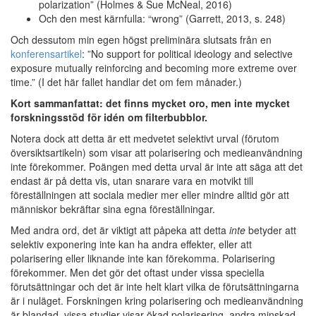
polarization” (Holmes & Sue McNeal, 2016)
Och den mest kärnfulla: “wrong” (Garrett, 2013, s. 248)
Och dessutom min egen högst preliminära slutsats från en
konferensartikel
: ”No support for political ideology and selective
exposure mutually reinforcing and becoming more extreme over
time.” (I det här fallet handlar det om fem månader.)
Kort sammanfattat: det finns mycket oro, men inte mycket
forskningsstöd för idén om filterbubblor.
Notera dock att detta är ett medvetet selektivt urval (förutom
översiktsartikeln) som visar att polarisering och medieanvändning
inte förekommer. Poängen med detta urval är inte att säga att det
endast är på detta vis, utan snarare vara en motvikt till
föreställningen att sociala medier mer eller mindre alltid gör att
människor bekräftar sina egna föreställningar.
Med andra ord, det är viktigt att påpeka att detta
inte
betyder att
selektiv exponering inte kan ha andra effekter, eller att
polarisering eller liknande inte kan förekomma. Polarisering
förekommer. Men det gör det oftast under vissa speciella
förutsättningar och det är inte helt klart vilka de förutsättningarna
är i nuläget. Forskningen kring polarisering och medieanvändning
är blandad, vissa studier visar ökad polarisering, andra minskad.