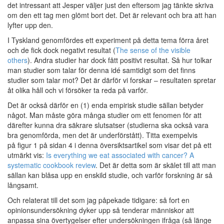
det intressant att Jesper väljer just den eftersom jag tänkte skriva
om den ett tag men glömt bort det. Det är relevant och bra att han
lyfter upp den.
I Tyskland genomfördes ett experiment på detta tema förra året
och de fick dock negativt resultat (
The sense of the visible
others
). Andra studier har dock fått positivt resultat. Så hur tolkar
man studier som talar för denna idé samtidigt som det finns
studier som talar mot? Det är därför vi forskar – resultaten spretar
åt olika håll och vi försöker ta reda på varför.
Det är också därför en (1) enda empirisk studie sällan betyder
något. Man måste göra många studier om ett fenomen för att
därefter kunna dra säkrare slutsatser (studierna ska också vara
bra genomförda, men det är underförstått). Titta exempelvis
på figur 1 på sidan 4 i denna översiktsartikel som visar det på ett
utmärkt vis:
Is everything we eat associated with cancer? A
systematic cookbook review
. Det är detta som är skälet till att man
sällan kan blåsa upp en enskild studie, och varför forskning är så
långsamt.
Och relaterat till det som jag påpekade tidigare: så fort en
opinionsundersökning dyker upp så tenderar människor att
anpassa sina övertygelser efter undersökningen ifråga (så länge