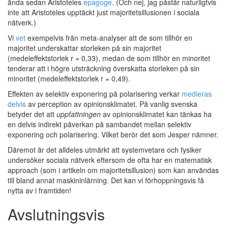
ända sedan Aristoteles
epagoge
. (Och nej, jag påstår naturligtvis
inte att Aristoteles upptäckt just majoritetsillusionen i sociala
nätverk.)
Vi
vet
exempelvis från meta-analyser att de som tillhör en
majoritet underskattar storleken på sin majoritet
(medeleffektstorlek r = 0,33), medan de som tillhör en minoritet
tenderar att i högre utsträckning överskatta storleken på sin
minoritet (medeleffektstorlek r = 0,49).
Effekten av selektiv exponering på polarisering verkar
medieras
delvis
av perception av opinionsklimatet. På vanlig svenska
betyder det att
uppfattningen
av opinionsklimatet kan tänkas ha
en delvis indirekt påverkan på sambandet mellan selektiv
exponering och polarisering. Vilket berör det som Jesper nämner.
Däremot är det alldeles utmärkt att systemvetare och fysiker
undersöker sociala nätverk eftersom de ofta har en matematisk
approach (som i artikeln om majoritetsillusion) som kan användas
till bland annat maskininlärning. Det kan vi förhoppningsvis få
nytta av i framtiden!
Avslutningsvis