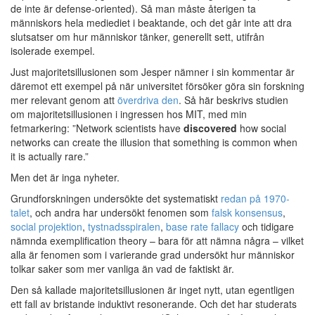
de inte är defense-oriented). Så man måste återigen ta
människors hela mediediet i beaktande, och det går inte att dra
slutsatser om hur människor tänker, generellt sett, utifrån
isolerade exempel.
Just majoritetsillusionen som Jesper nämner i sin kommentar är
däremot ett exempel på när universitet försöker göra sin forskning
mer relevant genom att
överdriva den
. Så här beskrivs studien
om majoritetsillusionen i ingressen hos MIT, med min
fetmarkering: ”Network scientists have
discovered
how social
networks can create the illusion that something is common when
it is actually rare.”
Men det är inga nyheter.
Grundforskningen undersökte det systematiskt
redan på 1970-
talet
, och andra har undersökt fenomen som
falsk konsensus
,
social projektion
,
tystnadsspiralen
,
base rate fallacy
och tidigare
nämnda exemplification theory – bara för att nämna några – vilket
alla är fenomen som i varierande grad undersökt hur människor
tolkar saker som mer vanliga än vad de faktiskt är.
Den så kallade majoritetsillusionen är inget nytt, utan egentligen
ett fall av bristande induktivt resonerande. Och det har studerats