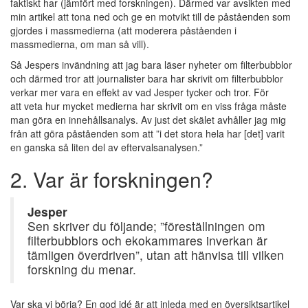
faktiskt har (jämfört med forskningen). Därmed var avsikten med
min artikel att tona ned och ge en motvikt till de påståenden som
gjordes i massmedierna (att moderera påståenden i
massmedierna, om man så vill).
Så Jespers invändning att jag bara läser nyheter om filterbubblor
och därmed tror att journalister bara har skrivit om filterbubblor
verkar mer vara en effekt av vad Jesper tycker och tror. För
att veta hur mycket medierna har skrivit om en viss fråga måste
man göra en innehållsanalys. Av just det skälet avhåller jag mig
från att göra påståenden som att ”i det stora hela har [det] varit
en ganska så liten del av eftervalsanalysen.”
2. Var är forskningen?
Jesper
Sen skriver du följande; ”föreställningen om
filterbubblors och ekokammares inverkan är
tämligen överdriven”, utan att hänvisa till vilken
forskning du menar.
Var ska vi börja? En god idé är att inleda med en översiktsartikel