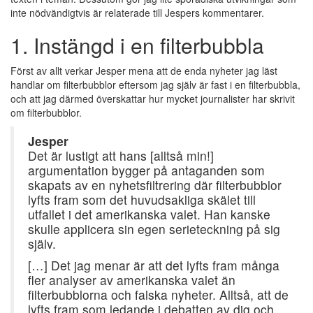
inte nödvändigtvis är relaterade till Jespers kommentarer.
1. Instängd i en filterbubbla
Först av allt verkar Jesper mena att de enda nyheter jag läst
handlar om filterbubblor eftersom jag själv är fast i en filterbubbla,
och att jag därmed överskattar hur mycket journalister har skrivit
om filterbubblor.
Jesper
Det är lustigt att hans [alltså min!]
argumentation bygger på antaganden som
skapats av en nyhetsfiltrering där filterbubblor
lyfts fram som det huvudsakliga skälet till
utfallet i det amerikanska valet. Han kanske
skulle applicera sin egen serieteckning på sig
själv.
[…] Det jag menar är att det lyfts fram många
fler analyser av amerikanska valet än
filterbubblorna och falska nyheter. Alltså, att de
lyfts fram som ledande i debatten av dig och