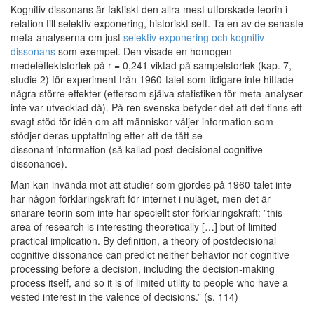
Kognitiv dissonans är faktiskt den allra mest utforskade teorin i
relation till selektiv exponering, historiskt sett. Ta en av de senaste
meta-analyserna om just
selektiv exponering och kognitiv
dissonans
som exempel. Den visade en homogen
medeleffektstorlek på r = 0,241 viktad på sampelstorlek (kap. 7,
studie 2) för experiment från 1960-talet som tidigare inte hittade
några större effekter (eftersom själva statistiken för meta-analyser
inte var utvecklad då). På ren svenska betyder det att det finns ett
svagt stöd för idén om att människor väljer information som
stödjer deras uppfattning efter att de fått se
dissonant information (så kallad post-decisional cognitive
dissonance).
Man kan invända mot att studier som gjordes på 1960-talet inte
har någon förklaringskraft för internet i nuläget, men det är
snarare teorin som inte har speciellt stor förklaringskraft: ”this
area of research is interesting theoretically […] but of limited
practical implication. By definition, a theory of postdecisional
cognitive dissonance can predict neither behavior nor cognitive
processing before a decision, including the decision-making
process itself, and so it is of limited utility to people who have a
vested interest in the valence of decisions.” (s. 114)