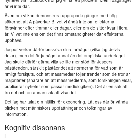
nyheter via Facebook tror jag vi har ett problem. Men i dagsläget
är vi inte där.
Även om vi kan demonstrera upprepade gånger med hög
säkerhet att A påverkar B, vet vi ändå inte om effekterna
försvinner efter timmar eller dagar, eller om de sitter kvar i flera
år. Vi vet inte ens om det finns omständigheter där effekterna
upphävs.
Jesper verkar därför beskriva sina farhågor (vilka jag delvis
delar), men det är ju något annat än det empiriska underlaget.
Jag skulle därför gärna vilja se lite mer stöd för Jespers
påståenden, särskilt påståendet att normerna för vad som är
rimligt förskjuts, och att massmedier följer trender som de tror är
majoriteter (snarare än att massmedierna, som forskningen visar,
publicerar nyheter som passar medielogiken). Det är en sak att
tro det och en annan sak att visa det.
Det jag har talat om hittills rör exponering. Låt oss därför vända
blicken mot människors uppfattningar och tolkningar av
information.
Kognitiv dissonans