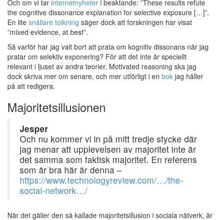
Och om vi tar
internetnyheter
i beaktande: ”These results refute
the cognitive dissonance explanation for selective exposure […]”.
En lite
snällare tolkning
säger dock att forskningen har visat
”mixed evidence, at best”.
Så varför har jag valt bort att prata om kognitiv dissonans när jag
pratar om selektiv exponering? För att det inte är speciellt
relevant i ljuset av andra teorier. Motivated reasoning ska jag
dock skriva mer om senare, och mer utförligt i en
bok
jag håller
på att redigera.
Majoritetsillusionen
Jesper
Och nu kommer vi in på mitt tredje stycke där
jag menar att upplevelsen av majoritet inte är
det samma som faktisk majoritet. En referens
som är bra här är denna –
https://www.technologyreview.com/…/the-
social-network…/
När det gäller den så kallade majoritetsillusion i sociala nätverk, är