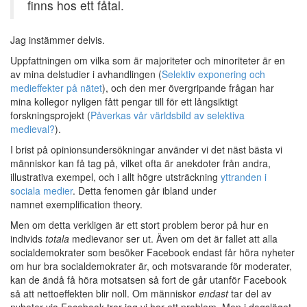
finns hos ett fåtal.
Jag instämmer delvis.
Uppfattningen om vilka som är majoriteter och minoriteter är en
av mina delstudier i avhandlingen (
Selektiv exponering och
medieffekter på nätet
), och den mer övergripande frågan har
mina kollegor nyligen fått pengar till för ett långsiktigt
forskningsprojekt (
Påverkas vår världsbild av selektiva
medieval?
).
I brist på opinionsundersökningar använder vi det näst bästa vi
människor kan få tag på, vilket ofta är anekdoter från andra,
illustrativa exempel, och i allt högre utsträckning
yttranden i
sociala medier
. Detta fenomen går ibland under
namnet exemplification theory.
Men om detta verkligen är ett stort problem beror på hur en
individs
totala
medievanor ser ut. Även om det är fallet att alla
socialdemokrater som besöker Facebook endast får höra nyheter
om hur bra socialdemokrater är, och motsvarande för moderater,
kan de ändå få höra motsatsen så fort de går utanför Facebook
så att nettoeffekten blir noll. Om människor
endast
tar del av