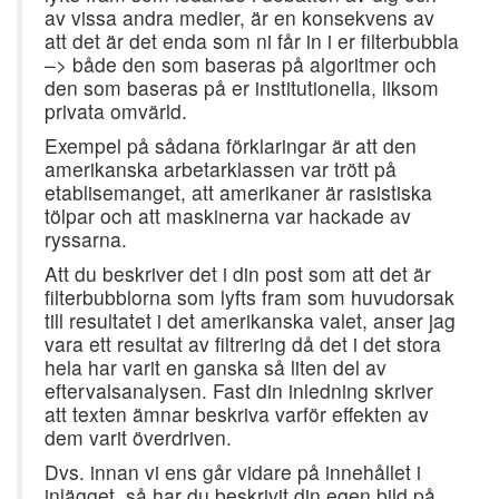
av vissa andra medier, är en konsekvens av
att det är det enda som ni får in i er filterbubbla
–> både den som baseras på algoritmer och
den som baseras på er institutionella, liksom
privata omvärld.
Exempel på sådana förklaringar är att den
amerikanska arbetarklassen var trött på
etablisemanget, att amerikaner är rasistiska
tölpar och att maskinerna var hackade av
ryssarna.
Att du beskriver det i din post som att det är
filterbubblorna som lyfts fram som huvudorsak
till resultatet i det amerikanska valet, anser jag
vara ett resultat av filtrering då det i det stora
hela har varit en ganska så liten del av
eftervalsanalysen.
Fast din inledning skriver
att texten ämnar beskriva varför effekten av
dem varit överdriven.
Dvs. innan vi ens går vidare på innehållet i
inlägget, så har du beskrivit din egen bild på