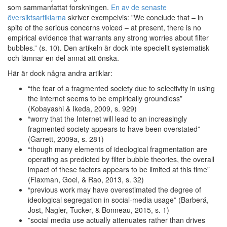
som sammanfattat forskningen.
En av de senaste
översiktsartiklarna
skriver exempelvis: ”We conclude that – in
spite of the serious concerns voiced – at present, there is no
empirical evidence that warrants any strong worries about filter
bubbles.” (s. 10). Den artikeln är dock inte speciellt systematisk
och lämnar en del annat att önska.
Här är dock några andra artiklar:
“the fear of a fragmented society due to selectivity in using
the Internet seems to be empirically groundless”
(Kobayashi & Ikeda, 2009, s. 929)
“worry that the Internet will lead to an increasingly
fragmented society appears to have been overstated”
(Garrett, 2009a, s. 281)
“though many elements of ideological fragmentation are
operating as predicted by filter bubble theories, the overall
impact of these factors appears to be limited at this time”
(Flaxman, Goel, & Rao, 2013, s. 32)
“previous work may have overestimated the degree of
ideological segregation in social-media usage” (Barberá,
Jost, Nagler, Tucker, & Bonneau, 2015, s. 1)
”social media use actually attenuates rather than drives