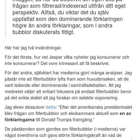
frågan som filtrerad/indexerad utifrån ditt eget
perspektiv. Alltså, du viktar det du själv
uppfattat som den dominerande förklaringen
högre än andra förklaringar, som i andra
bubblor diskuterats flitigt.
Här har jag två invändningar.
För det första, hur vet Jesper vilka nyheter jag konsumerar och
inte konsumerar? Det vore intressant att få beskrivet.
För det andra, självklart har medierna gjort många analyser. Jag
påstår inte att filterbubblor lyfts fram som huvudorsaken, att de
varit ledande eller dominerande i samhällsdebatten. Att jag
medvetet väljer att enbart fokusera på endast filterbubblor beror
på det enkla skälet att jag forskar om selektiv exponering.
Jag skrev dessutom
detta
: ”Efter det amerikanska presidentvalet
blev frågan om filterbubblor och ekokammare aktuell som
en av
förklaringarna
till Donald Trumps framgång.”
De påståenden som gjordes om filterbubblor (i medierna) var
något överdrivna och gavs större förklaringskraft än vad de